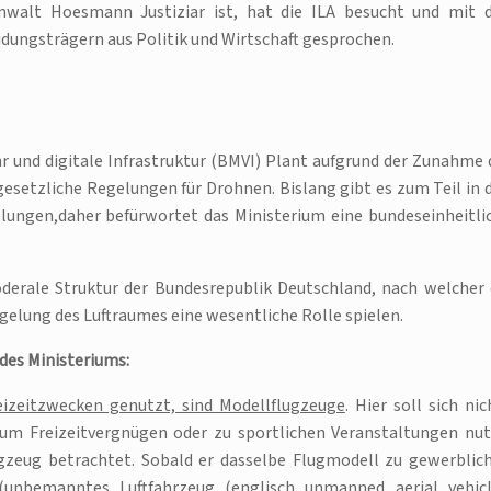
nwalt Hoesmann Justiziar ist, hat die ILA besucht und mit 
dungsträgern aus Politik und Wirtschaft gesprochen.
r und digitale Infrastruktur (BMVI) Plant aufgrund der Zunahme 
esetzliche Regelungen für Drohnen. Bislang gibt es zum Teil in 
lungen,daher befürwortet das Ministerium eine bundeseinheitli
öderale Struktur der Bundesrepublik Deutschland, nach welcher 
gelung des Luftraumes eine wesentliche Rolle spielen.
des Ministeriums:
eizeitzwecken genutzt, sind Modellflugzeuge
. Hier soll sich nic
zum Freizeitvergnügen oder zu sportlichen Veranstaltungen nut
ugzeug betrachtet. Sobald er dasselbe Flugmodell zu gewerblic
unbemanntes Luftfahrzeug (englisch unmanned aerial vehicl