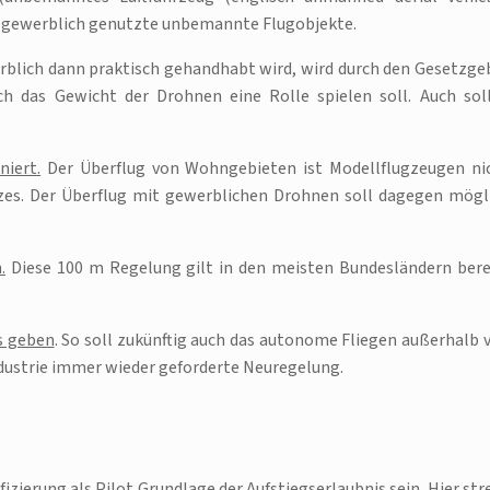
ür gewerblich genutzte unbemannte Flugobjekte.
rblich dann praktisch gehandhabt wird, wird durch den Gesetzge
uch das Gewicht der Drohnen eine Rolle spielen soll. Auch sol
niert.
Der Überflug von Wohngebieten ist Modellflugzeugen ni
zes. Der Überflug mit gewerblichen Drohnen soll dagegen mögl
.
Diese 100 m Regelung gilt in den meisten Bundesländern bere
ns geben
. So soll zukünftig auch das autonome Fliegen außerhalb 
industrie immer wieder geforderte Neuregelung.
fizierung als Pilot Grundlage der Aufstiegserlaubnis sein. Hier str