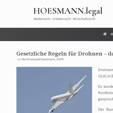
HOESMANN.legal
Medienrecht · Urheberrecht · Wirtschaftsrecht
H
Gesetzliche Regeln für Drohnen – d
von
Rechtsanwalt Hoesmann, DGPh
Drohnen
(ILA) in 
Es wurd
Konfere
gesproc
Der Bun