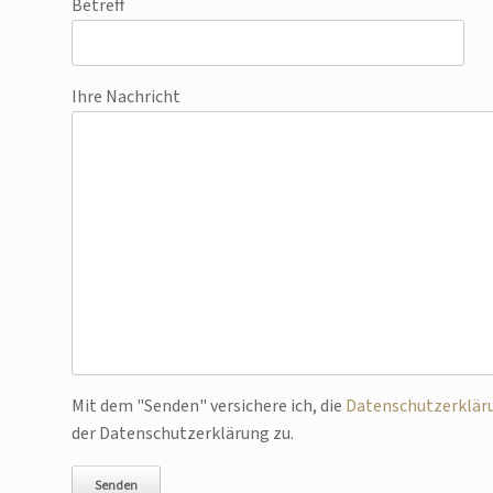
Betreff
Ihre Nachricht
Bitte lasse dieses Feld leer.
Mit dem "Senden" versichere ich, die
Datenschutzerklär
der Datenschutzerklärung zu.