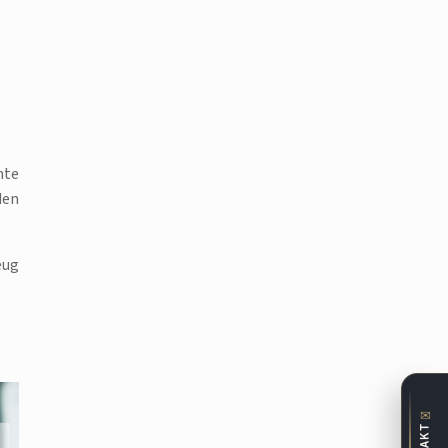
hte
den
eug
✉