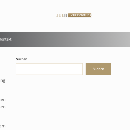
Zur Beratung
Kontakt
Suchen
Suchen
ung
nen
nen
hem