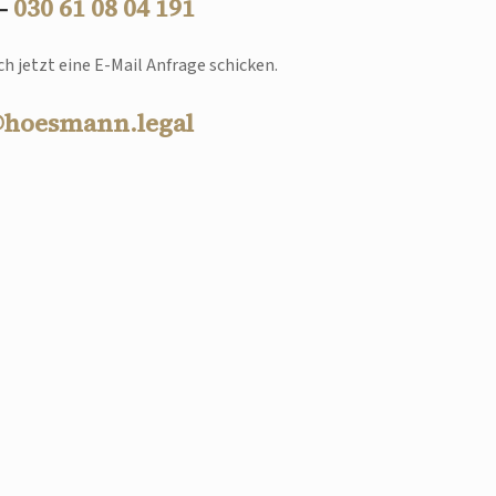
 –
030 61 08 04 191
h jetzt eine E-Mail Anfrage schicken.
@hoesmann.legal