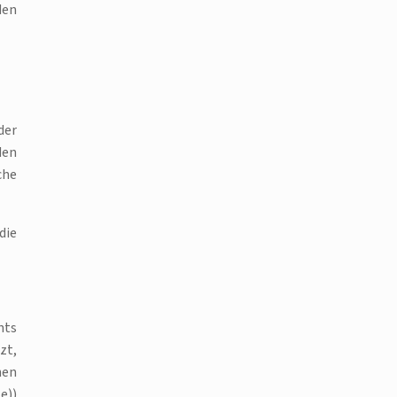
den
der
den
che
die
hts
zt,
hen
e))