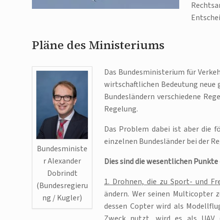
Rechtsa
Entschei
Pläne des Ministeriums
Das Bundesministerium für Verkeh
wirtschaftlichen Bedeutung neue g
Bundesländern verschiedene Rege
Regelung.
Das Problem dabei ist aber die f
einzelnen Bundesländer bei der Re
Bundesministe
r Alexander
Dies sind die wesentlichen Punkte 
Dobrindt
1. Drohnen, die zu Sport- und Fr
(Bundesregieru
ändern. Wer seinen Multicopter 
ng / Kugler)
dessen Copter wird als Modellfl
Zweck nutzt, wird es als UAV (