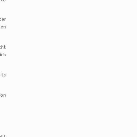
ber
len
cht
ich
its
von
ebt