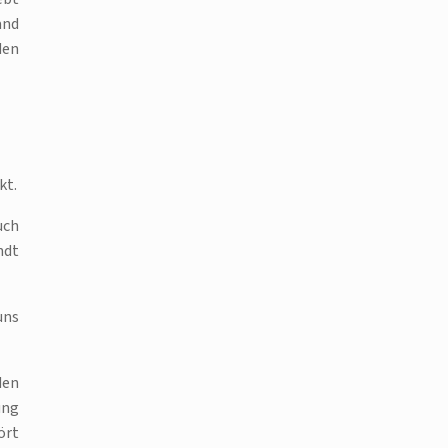
and
den
kt.
uch
ndt
uns
den
ung
ört