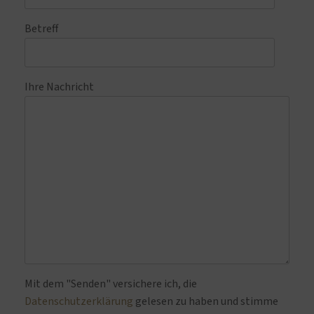
Betreff
Ihre Nachricht
Bitte lasse dieses Feld leer.
Mit dem "Senden" versichere ich, die
Datenschutzerklärung
gelesen zu haben und stimme