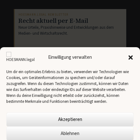
HOESMANN.LEGAL NEWSLETTER
Recht aktuell per E-Mail
Neue Urteile, Praxishinweise und Entwicklungen aus dem
Medien- und Wirtschaftsrecht.
Einwilligung verwalten
Um dir ein optimales Erlebnis zu bieten, verwenden wir Technologien wie
Cookies, um Geräteinformationen zu speichern und/oder darauf
Newsletter abonnieren
zuzugreifen. Wenn du diesen Technologien zustimmst, können wir Daten
wie das Surfverhalten oder eindeutige IDs auf dieser Website verarbeiten.
Ich stimme der Übertragung meiner Angaben an
Brevo
gemäß unserer
Datenschutzerklärung
zu.
Wenn du deine Einwilligung nicht erteilst oder zurückziehst, können
bestimmte Merkmale und Funktionen beeinträchtigt werden.
Akzeptieren
Ablehnen
✉