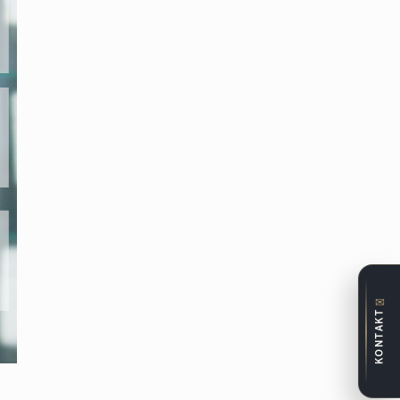
✉
KONTAKT