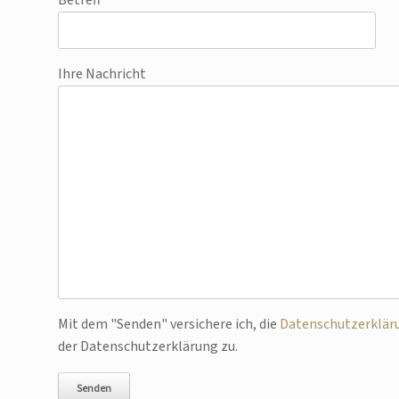
Ihre Nachricht
Bitte lasse dieses Feld leer.
Mit dem "Senden" versichere ich, die
Datenschutzerklär
der Datenschutzerklärung zu.