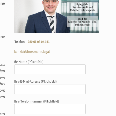
ine
ine
Telefon –
030 61 08 04 191
kanzlei@hoesmann.legal
Ihr Name
(Pflichtfeld)
als
den
ein
Ihre E-Mail-Adresse
(Pflichtfeld)
hts
vom
sen
Ihre Telefonnummer
(Pflichtfeld)
vom