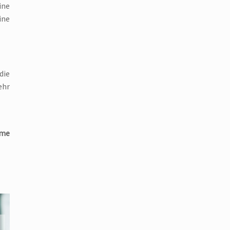
ine
ine
die
ehr
eme