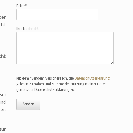
Betreff
der
cht
Ihre Nachricht
cht
Bitte lasse dieses Feld leer.
Mit dem "Senden" versichere ich, die
Datenschutzerklärung
gelesen zu haben und stimme der Nutzung meiner Daten
gemäß der Datenschutzerklärung zu.
sei
und
gen
zur