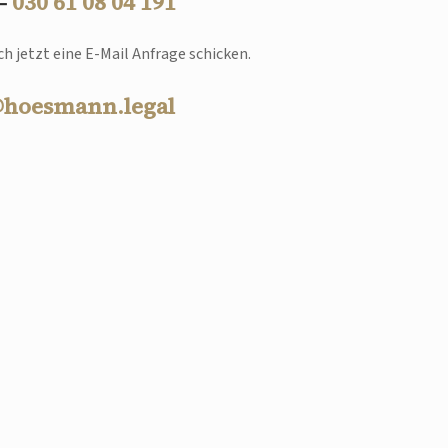
 –
030 61 08 04 191
h jetzt eine E-Mail Anfrage schicken.
@hoesmann.legal