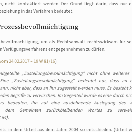
 nicht kontaktiert werden. Der Grund liegt darin, dass nur e
ziehung in das Verfahren bedeutet.
Prozessbevollmächtigung
sbevollmächtigung, um als Rechtsanwalt rechtswirksam für se
n Verfügungsverfahrens entgegennehmen zu dürfen.
vom 24.02.2017 – 19 W 81/16
):
itgeteilte „Zustellungsbevollmächtigung” nicht ohne weiteres 
 Eine „Zustellungsbevollmächtigung“ bedeutet nur, dass an 
nn, nicht aber, dass an ihn zugestellt werden muss. Es besteht k
iden Begriffe zu verwischen. Im Gegenteil würde es eine durch nic
ellers bedeuten, ihn auf eine ausdehnende Auslegung des 
ter dem Gemeinten zurückbleibenden Wortes zu verwei
.64).
eits in dem Urteil aus dem Jahre 2004 so entschieden. (Urteil 