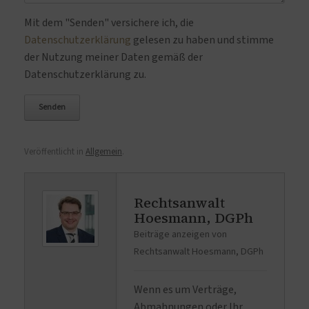
Bitte lasse dieses Feld leer.
Mit dem "Senden" versichere ich, die
Datenschutzerklärung
gelesen zu haben und stimme
der Nutzung meiner Daten gemäß der
Datenschutzerklärung zu.
Veröffentlicht in
Allgemein
.
Rechtsanwalt
Hoesmann, DGPh
Beiträge anzeigen von
Rechtsanwalt Hoesmann, DGPh
Wenn es um Verträge,
Abmahnungen oder Ihr