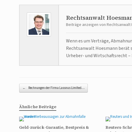
Rechtsanwalt Hoesma
Beiträge anzeigen von Rechtsanwal
Wenn es um Verträge, Abmahnunge
Rechtsanwalt Hoesmann berät se
Urheber- und Wirtschaftsrecht – 
Beitragsnavigation
←
Rechnungen der Firma Lassnus Limited…
Ähnliche Beiträge
Geld-zurück-Garantie, Bestpreis &
Reuters-Sch