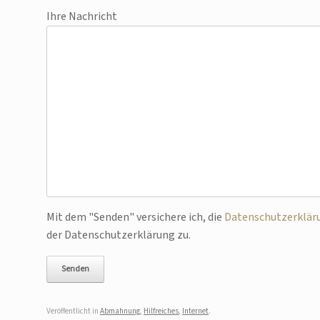
Ihre Nachricht
Bitte lasse dieses Feld leer.
Mit dem "Senden" versichere ich, die
Datenschutzerklär
der Datenschutzerklärung zu.
Veröffentlicht in
Abmahnung
,
Hilfreiches
,
Internet
.