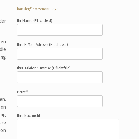
kanzlei@hoesmann.legal
der
Ihr Name
(Pflichtfeld)
gen
Ihre E-Mail-Adresse
(Pflichtfeld)
die
ung
Ihre Telefonnummer
(Pflichtfeld)
Betreff
en.
gen
ung
Ihre Nachricht
ere
con