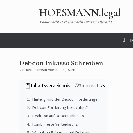
Zum
Inhalt
HOESMANN.legal
springen
Medienrecht · Urheberrecht · Wirtschaftsrecht
H
Debcon Inkasso Schreiben
von
Rechtsanwalt Hoesmann, DGPh
Inhaltsverzeichnis
3mn read
Hintergrund der Debcon Forderungen
Debcon-Forderung berechtigt?
Reaktion auf Debcon Inkasso
Kombinierte Verteidigung
Wir haben Erfahrung mit Debcon