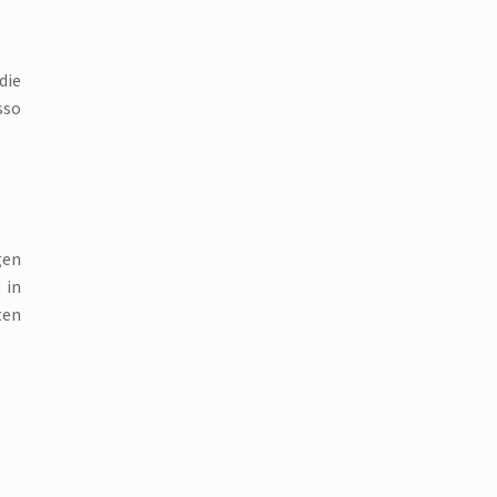
die
sso
gen
 in
ten