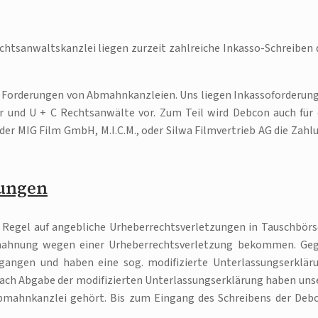
htsanwaltskanzlei liegen zurzeit zahlreiche Inkasso-Schreiben 
m Forderungen von Abmahnkanzleien. Uns liegen Inkassoforderun
r und U + C Rechtsanwälte vor. Zum Teil wird Debcon auch für 
er MIG Film GmbH, M.I.C.M., oder Silwa Filmvertrieb AG die Zahl
rungen
r Regel auf angebliche Urheberrechtsverletzungen in Tauschbörs
mahnung wegen einer Urheberrechtsverletzung bekommen. Ge
angen und haben eine sog. modifizierte Unterlassungserklär
ach Abgabe der modifizierten Unterlassungserklärung haben uns
bmahnkanzlei gehört. Bis zum Eingang des Schreibens der Deb