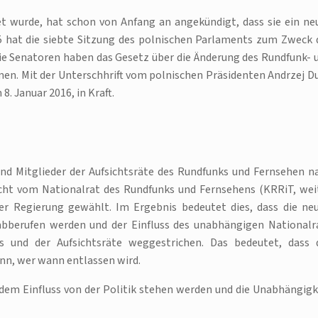
t wurde, hat schon von Anfang an angekündigt, dass sie ein ne
hat die siebte Sitzung des polnischen Parlaments zum Zweck 
ie Senatoren haben das Gesetz über die Änderung des Rundfunk- 
. Mit der Unterschhrift vom polnischen Präsidenten Andrzej D
. Januar 2016, in Kraft.
d Mitglieder der Aufsichtsräte des Rundfunks und Fernsehen n
cht vom Nationalrat des Rundfunks und Fernsehens (KRRiT, wei
er Regierung gewählt. Im Ergebnis bedeutet dies, dass die ne
bberufen werden und der Einfluss des unabhängigen Nationalr
 und der Aufsichtsräte weggestrichen. Das bedeutet, dass 
ann, wer wann entlassen wird.
 dem Einfluss von der Politik stehen werden und die Unabhängigk