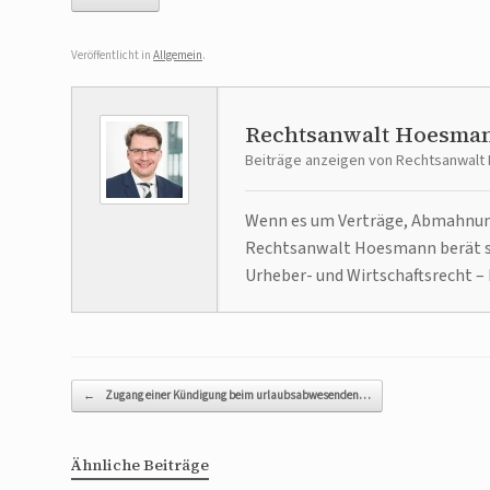
Veröffentlicht in
Allgemein
.
Rechtsanwalt Hoesma
Beiträge anzeigen von Rechtsanwal
Wenn es um Verträge, Abmahnunge
Rechtsanwalt Hoesmann berät se
Urheber- und Wirtschaftsrecht – 
Beitragsnavigation
←
Zugang einer Kündigung beim urlaubsabwesenden…
Ähnliche Beiträge