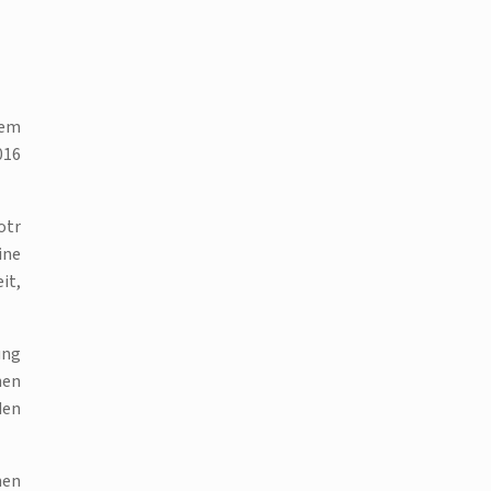
nem
016
otr
ine
it,
ung
hen
den
hen