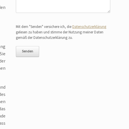
den
Bitte lasse dieses Feld leer.
Mit dem "Senden" versichere ich, die
Datenschutzerklärung
gelesen zu haben und stimme der Nutzung meiner Daten
gemäß der Datenschutzerklärung zu.
ung
Sie
der
hen
und
des
hen
das
nde
ass