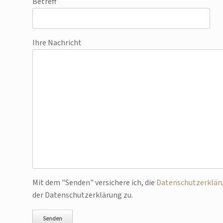
Betreff
Ihre Nachricht
Bitte lasse dieses Feld leer.
Mit dem "Senden" versichere ich, die
Datenschutzerklär
der Datenschutzerklärung zu.