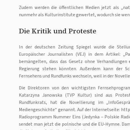
Zudem werden die öffentlichen Medien jetzt als „na
nunmehr als Kulturinstitute gewertet, wodurch sie we
Die Kritik und Proteste
In der deutschen Zeitung Spiegel wurde die Stell
Europäischer Journalisten (VEJ) in dem Artikel: „P
bemängelten, dass das Gesetz ohne Verhandlungen ei
Regierung stehen könnten. Außerdem kann der Sch
Fernsehens und Rundfunks wechseln, weil in der Novelle
Die Direktoren von den wichtigsten Fernsehprogram
Katarzyna Janowska (TVP Kultur) sind aus Protest 
Rundfunkrats, hat die Novellierung im „InfoGespr
Mediengeschichte“ genannt. Auf der Internetseite: http
Radioprogramm Nummer Eins (Jedynka – Polskie Radio)
sendet man jetzt die polnische und die EU-Hymne. Dami