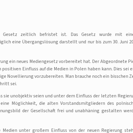
 Gesetz zeitlich befristet ist. Das Gesetz wurde mit ei
glich eine Übergangslösung darstellt und nur bis zum 30. Juni 2
rung ein neues Mediengesetz vorbereitet hat. Der Abgeordnete Pi
 positiven Einfluss auf die Medien in Polen haben kann. Dies sei e
sige Novellierung vorzubereiten. Man brauche noch ein bisschen Ze
ritt sei.
ss sie unobjektiv seien und unter dem Einfluss der letzten Regier
eine Möglichkeit, die alten Vorstandsmitgliedern des polnisc
nungsbild der Gesellschaft frei und unabhäning gestalten wer
die Medien unter großem Einfluss von der neuen Regierung ste