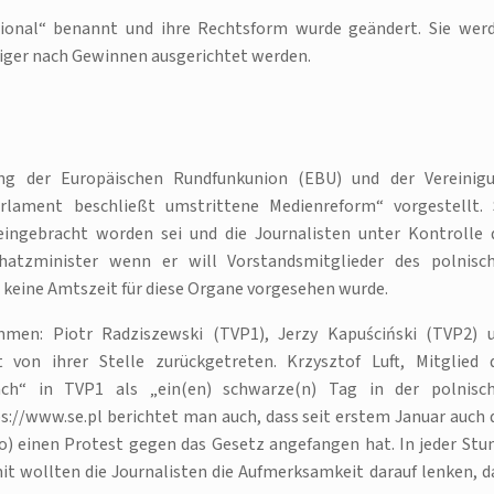
tional“ benannt und ihre Rechtsform wurde geändert. Sie wer
niger nach Gewinnen ausgerichtet werden.
ung der Europäischen Rundfunkunion (EBU) und der Vereinig
arlament beschließt umstrittene Medienreform“ vorgestellt. 
ngebracht worden sei und die Journalisten unter Kontrolle 
atzminister wenn er will Vorstandsmitglieder des polnisc
 keine Amtszeit für diese Organe vorgesehen wurde.
men: Piotr Radziszewski (TVP1), Jerzy Kapuściński (TVP2) 
von ihrer Stelle zurückgetreten. Krzysztof Luft, Mitglied 
äch“ in TVP1 als „ein(en) schwarze(n) Tag in der polnisc
s://www.se.pl berichtet man auch, dass seit erstem Januar auch 
 einen Protest gegen das Gesetz angefangen hat. In jeder Stu
t wollten die Journalisten die Aufmerksamkeit darauf lenken, d