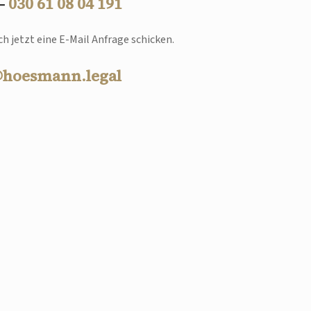
 –
030 61 08 04 191
h jetzt eine E-Mail Anfrage schicken.
@hoesmann.legal