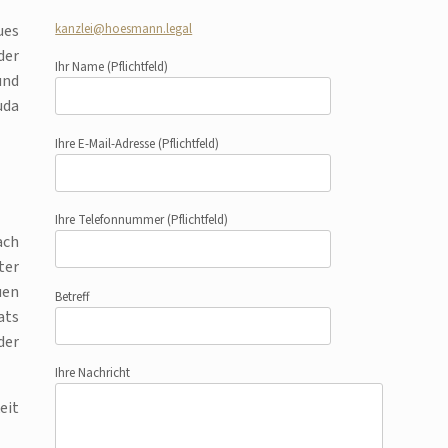
kanzlei@hoesmann.legal
ues
der
Ihr Name
(Pflichtfeld)
und
uda
Ihre E-Mail-Adresse
(Pflichtfeld)
Ihre Telefonnummer
(Pflichtfeld)
ach
ter
uen
Betreff
ats
der
Ihre Nachricht
eit