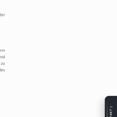
der
dem
und
 zu
des
✉