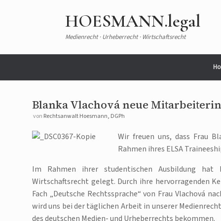
Zum
Inhalt
HOESMANN.legal
springen
Medienrecht · Urheberrecht · Wirtschaftsrecht
Ho
Blanka Vlachová neue Mitarbeiteri
von
Rechtsanwalt Hoesmann, DGPh
Wir freuen uns, dass Frau B
Rahmen ihres ELSA Traineeship
Im Rahmen ihrer studentischen Ausbildung hat F
Wirtschaftsrecht gelegt. Durch ihre hervorragenden K
Fach „Deutsche Rechtssprache“ von Frau Vlachová nachg
wird uns bei der täglichen Arbeit in unserer Medienrech
des deutschen Medien- und Urheberrechts bekommen.