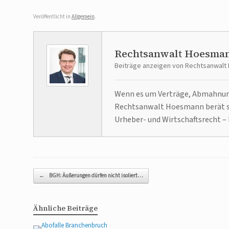
Veröffentlicht in
Allgemein
.
Rechtsanwalt Hoesma
Beiträge anzeigen von Rechtsanwal
Wenn es um Verträge, Abmahnunge
Rechtsanwalt Hoesmann berät se
Urheber- und Wirtschaftsrecht – 
Beitragsnavigation
←
BGH: Äußerungen dürfen nicht isoliert…
Ähnliche Beiträge