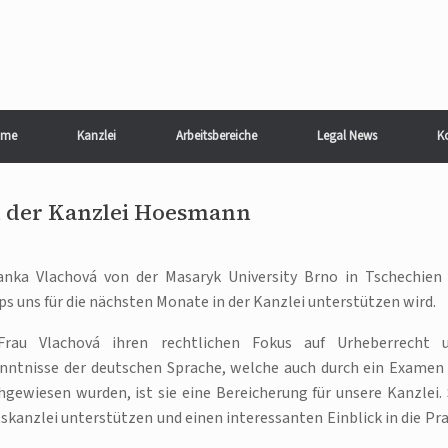
me
Kanzlei
Arbeitsbereiche
Legal News
K
n der Kanzlei Hoesmann
lanka Vlachová von der Masaryk University Brno in Tschechien
s uns für die nächsten Monate in der Kanzlei unterstützen wird.
rau Vlachová ihren rechtlichen Fokus auf Urheberrecht 
enntnisse der deutschen Sprache, welche auch durch ein Examen
ewiesen wurden, ist sie eine Bereicherung für unsere Kanzlei. 
tskanzlei unterstützen und einen interessanten Einblick in die Pra