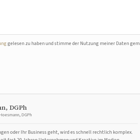
ung
gelesen zu haben und stimme der Nutzung meiner Daten ge
nn, DGPh
t Hoesmann, DGPh
n oder Ihr Business geht, wird es schnell rechtlich komplex.
it fast 20 Jahren Unternehmen und Kreative im Medien-,