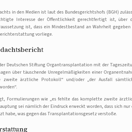
achts in den Medien ist laut des Bundesgerichtshofs (BGH) zuläss
tigte Interesse der Öffentlichkeit gerechtfertigt ist, über 
raussetzung ist, dass ein Mindestbestand an Wahrheit gegeben 
richterstattung vorliege.
rdachtsbericht
 der Deutschen Stiftung Organtransplantation mit der Tageszeit
Passagen über täuschende Unregelmäßigkeiten einer Organentna
 zweite ärztliche Protokoll“ und/oder „der Ausfall sämtlic
 worden“.
agt, Formulierungen wie „es fehlte das komplette zweite ärztli
hauptung sei nämlich der Eindruck erweckt worden, dass sich nur 
tzt habe, was gegen das Transplantationsgesetz verstoße.
rstattung