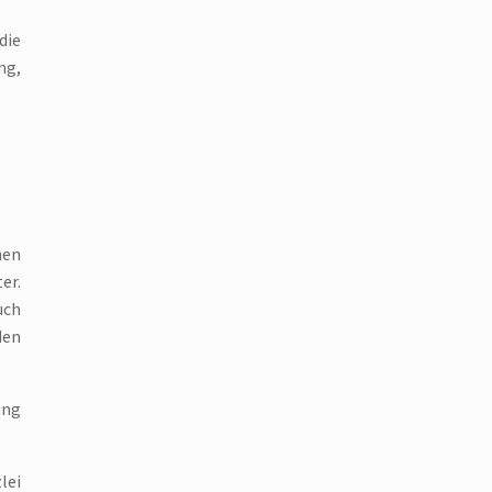
die
ng,
hen
er.
uch
den
ung
lei