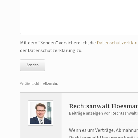
Bitte lasse dieses Feld leer.
Mit dem "Senden" versichere ich, die
Datenschutzerklär
der Datenschutzerklärung zu.
Veröffentlicht in
Allgemein
.
Rechtsanwalt Hoesma
Beiträge anzeigen von Rechtsanwal
Wenn es um Verträge, Abmahnunge
Rechtsanwalt Hoesmann berät se