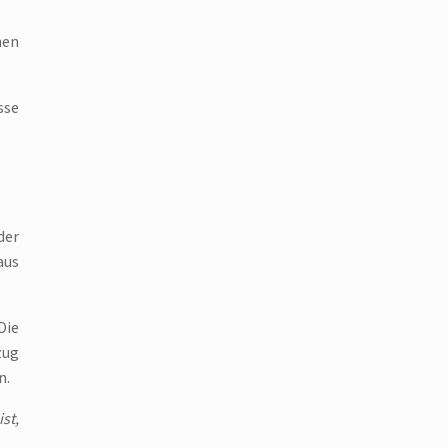
hen
sse
der
aus
Die
zug
n.
st,