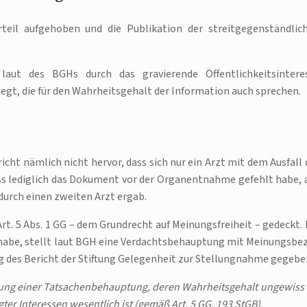
rteil aufgehoben und die Publikation der streitgegenständlic
laut des BGHs durch das gravierende Öffentlichkeitsintere
iegt, die für den Wahrheitsgehalt der Information auch sprechen.
icht nämlich nicht hervor, dass sich nur ein Arzt mit dem Ausfall 
ss lediglich das Dokument vor der Organentnahme gefehlt habe, 
 durch einen zweiten Arzt ergab.
rt. 5 Abs. 1 GG – dem Grundrecht auf Meinungsfreiheit – gedeckt. 
 habe, stellt laut BGH eine Verdachtsbehauptung mit Meinungsbe
ng des Bericht der Stiftung Gelegenheit zur Stellungnahme gegebe
ilung einer Tatsachenbehauptung, deren Wahrheitsgehalt ungewiss i
r Interessen wesentlich ist (gemäß Art. 5 GG, 193 StGB).