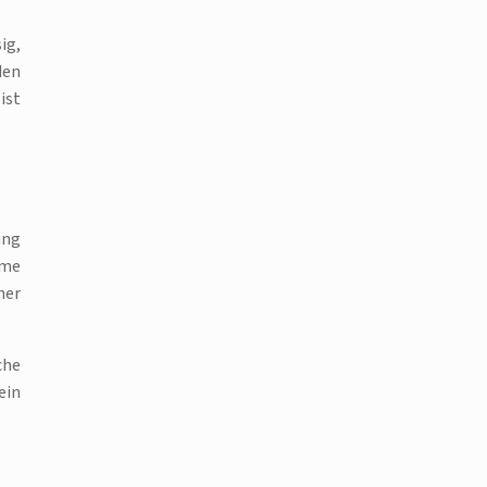
ig,
den
ist
ung
hme
her
che
ein