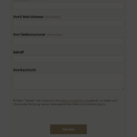
Ihre E-Mail-Adresse
(Pflichtfeld)
Ihre Telefonnummer
(Pflichtfeld)
Betreff
Ihre Nachricht
Bitte lasse dieses Feld leer.
Mit dem "Senden" versichere ich, die
Datenschutzerklärung
gelesen zu haben und
stimme der Nutzung meiner Daten gemäß der Datenschutzerklärung zu.