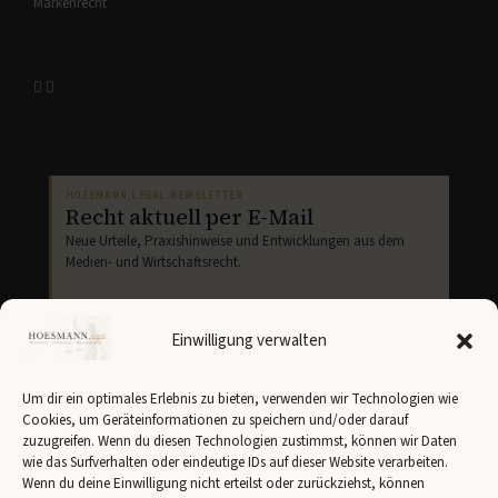
Markenrecht
HOESMANN.LEGAL NEWSLETTER
Recht aktuell per E-Mail
Neue Urteile, Praxishinweise und Entwicklungen aus dem
Medien- und Wirtschaftsrecht.
Einwilligung verwalten
Um dir ein optimales Erlebnis zu bieten, verwenden wir Technologien wie
Cookies, um Geräteinformationen zu speichern und/oder darauf
Newsletter abonnieren
zuzugreifen. Wenn du diesen Technologien zustimmst, können wir Daten
wie das Surfverhalten oder eindeutige IDs auf dieser Website verarbeiten.
Ich stimme der Übertragung meiner Angaben an
Brevo
gemäß unserer
Datenschutzerklärung
zu.
Wenn du deine Einwilligung nicht erteilst oder zurückziehst, können