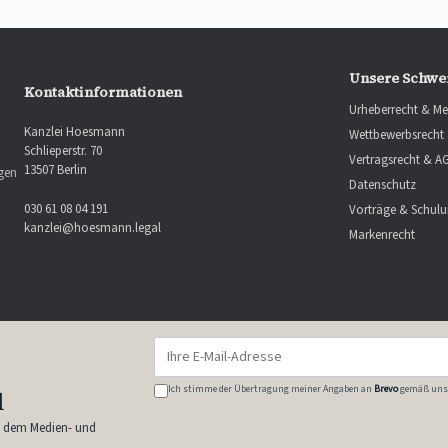
Unsere Schwe
Kontaktinformationen
Urheberrecht & Me
Kanzlei Hoesmann
Wettbewerbsrecht
Schlieperstr. 70
Vertragsrecht & A
13507 Berlin
ngen
Datenschutz
030 61 08 04 191
Vorträge & Schul
kanzlei@hoesmann.legal
Markenrecht
Ich stimme der Übertragung meiner Angaben an
Brevo
gemäß uns
l
s dem Medien- und