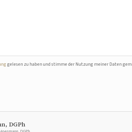
ung
gelesen zu haben und stimme der Nutzung meiner Daten ge
nn, DGPh
t Hoesmann, DGPh