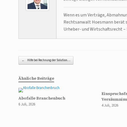
Wenn es um Verträge, Abmahnunge
Rechtsanwalt Hoesmann berät se
Urheber- und Wirtschaftsrecht – 
Beitragsnavigation
←
Hilfe bei Rechnung der Solution…
Ähnliche Beiträge
Einspruchsfr
Abofalle Branchenbuch
Versäumnisu
6 Juli, 2026
4 Juli, 2026