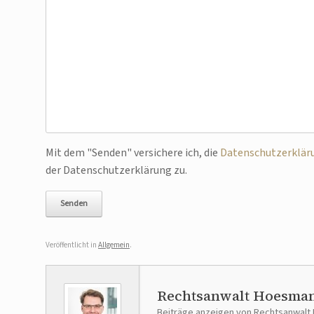
Bitte lasse dieses Feld leer.
Mit dem "Senden" versichere ich, die
Datenschutzerklär
der Datenschutzerklärung zu.
Veröffentlicht in
Allgemein
.
Rechtsanwalt Hoesma
Beiträge anzeigen von Rechtsanwal