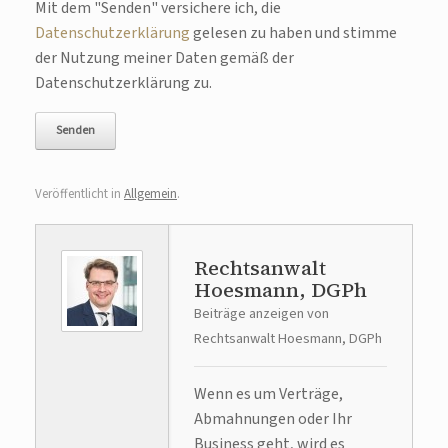
Bitte lasse dieses Feld leer.
Mit dem "Senden" versichere ich, die
Datenschutzerklärung
gelesen zu haben und stimme
der Nutzung meiner Daten gemäß der
Datenschutzerklärung zu.
Veröffentlicht in
Allgemein
.
Rechtsanwalt
Hoesmann, DGPh
Beiträge anzeigen von
Rechtsanwalt Hoesmann, DGPh
Wenn es um Verträge,
Abmahnungen oder Ihr
Business geht, wird es