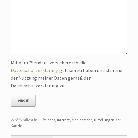
Bitte lasse dieses Feld leer.
Mit dem "Senden" versichere ich, die
Datenschutzerklärung
gelesen zu haben und stimme
der Nutzung meiner Daten gemäß der
Datenschutzerklärung zu.
Veröffentlicht in
Hilfreiches
,
Internet
,
Medienrecht
,
Mitteilungen der
Kanzlei
.