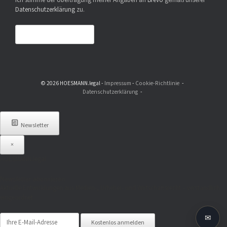
Ich stimme der Übertragung meiner Angaben an
Brevo
gemäß unserer
Datenschutzerklärung
zu.
© 2026 HOESMANN.legal -
Impressum
-
Cookie-Richtlinie
Datenschutzerklärung
Newsletter
×
HOESMANN.legal
Newsletter abonnieren
Aktuelle Entwicklungen aus Medien-, Urheber- und Wirtschaftsrecht – verständlich
eingeordnet.
✉
Kostenlos anmelden