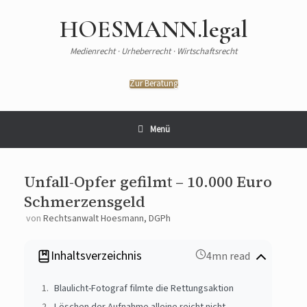
HOESMANN.legal
Medienrecht · Urheberrecht · Wirtschaftsrecht
Zur Beratung
Menü
Unfall-Opfer gefilmt – 10.000 Euro
Schmerzensgeld
von
Rechtsanwalt Hoesmann, DGPh
Inhaltsverzeichnis
4mn read
Blaulicht-Fotograf filmte die Rettungsaktion
Löschen der Aufnahme alleine reicht nicht