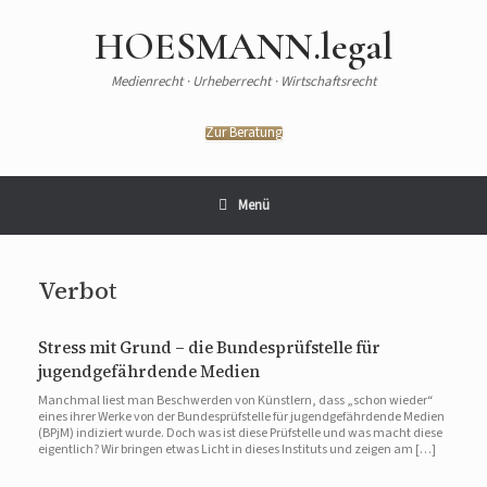
HOESMANN.legal
Medienrecht · Urheberrecht · Wirtschaftsrecht
Zur Beratung
Menü
Verbot
Stress mit Grund – die Bundesprüfstelle für
jugendgefährdende Medien
Manchmal liest man Beschwerden von Künstlern, dass „schon wieder“
eines ihrer Werke von der Bundesprüfstelle für jugendgefährdende Medien
(BPjM) indiziert wurde. Doch was ist diese Prüfstelle und was macht diese
eigentlich? Wir bringen etwas Licht in dieses Instituts und zeigen am […]