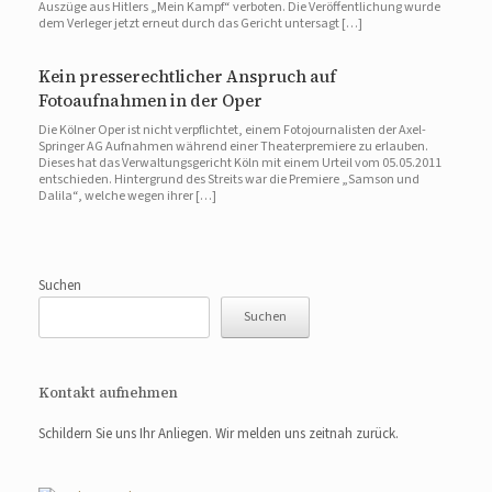
Auszüge aus Hitlers „Mein Kampf“ verboten. Die Veröffentlichung wurde
dem Verleger jetzt erneut durch das Gericht untersagt […]
Kein presserechtlicher Anspruch auf
Fotoaufnahmen in der Oper
Die Kölner Oper ist nicht verpflichtet, einem Fotojournalisten der Axel-
Springer AG Aufnahmen während einer Theaterpremiere zu erlauben.
Dieses hat das Verwaltungsgericht Köln mit einem Urteil vom 05.05.2011
entschieden. Hintergrund des Streits war die Premiere „Samson und
Dalila“, welche wegen ihrer […]
Suchen
Suchen
Kontakt aufnehmen
Schildern Sie uns Ihr Anliegen. Wir melden uns zeitnah zurück.