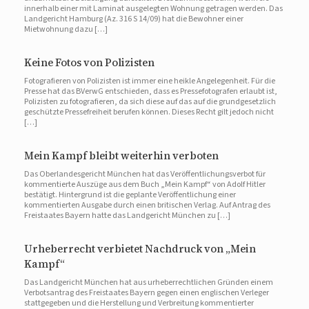
innerhalb einer mit Laminat ausgelegten Wohnung getragen werden. Das
Landgericht Hamburg (Az. 316 S 14/09) hat die Bewohner einer
Mietwohnung dazu […]
Keine Fotos von Polizisten
Fotografieren von Polizisten ist immer eine heikle Angelegenheit. Für die
Presse hat das BVerwG entschieden, dass es Pressefotografen erlaubt ist,
Polizisten zu fotografieren, da sich diese auf das auf die grundgesetzlich
geschützte Pressefreiheit berufen können. Dieses Recht gilt jedoch nicht
[…]
Mein Kampf bleibt weiterhin verboten
Das Oberlandesgericht München hat das Veröffentlichungsverbot für
kommentierte Auszüge aus dem Buch „Mein Kampf“ von Adolf Hitler
bestätigt. Hintergrund ist die geplante Veröffentlichung einer
kommentierten Ausgabe durch einen britischen Verlag. Auf Antrag des
Freistaates Bayern hatte das Landgericht München zu […]
Urheberrecht verbietet Nachdruck von „Mein
Kampf“
Das Landgericht München hat aus urheberrechtlichen Gründen einem
Verbotsantrag des Freistaates Bayern gegen einen englischen Verleger
stattgegeben und die Herstellung und Verbreitung kommentierter