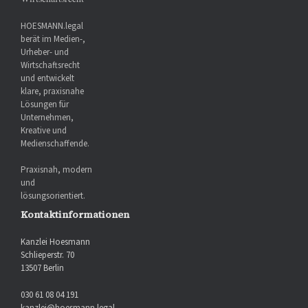
HOESMANN.legal
berät im Medien-,
Urheber- und
Wirtschaftsrecht
und entwickelt
klare, praxisnahe
Lösungen für
Unternehmen,
Kreative und
Medienschaffende.
Praxisnah, modern
und
lösungsorientiert.
Kontaktinformationen
Kanzlei Hoesmann
Schlieperstr. 70
13507 Berlin
030 61 08 04 191
kanzlei@hoesmann.legal