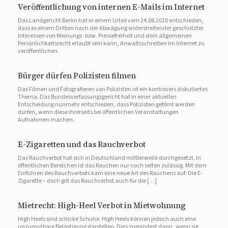
Veröffentlichung von internen E-Mails im Internet
Das Landgericht Berlin hat in einem Urteil vom 24.08.2010 entschieden,
dass es einem Dritten nach der Abwägung widerstreitender geschützter
Interessen von Meinungs- bzw. Pressefreiheit und dem allgemeinen
Persönlichkeitsrecht erlaubt sein kann, Anwaltsschreiben im Internet zu
veröffentlichen.
Bürger dürfen Polizisten filmen
Das Filmen und Fotografieren von Polizisten ist ein kontrovers diskutiertes
Thema. Das Bundesverfassungsgericht hat in einer aktuellen
Entscheidung nunmehr entschieden, dass Polizisten gefilmt werden
dürfen, wenn diese ihrerseits bei öffentlichen Veranstaltungen
Aufnahmen machen.
E-Zigaretten und das Rauchverbot
Das Rauchverbot hat sich in Deutschland mittlerweile durchgesetzt. In
öffentlichen Bereichen ist das Rauchen nur noch selten zulässig. Mit dem
Einführen des Rauchverbots kam eine neue Art des Rauchens auf: Die E-
Zigarette – doch gilt das Rauchverbot auch für die […]
Mietrecht: High-Heel Verbot in Mietwohnung
High Heels sind schicke Schuhe. High Heels können jedoch auch eine
unzumutbare Belästigung darstellen. Dies zumindest dann, wenn sie