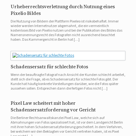
Urheberrechtsverletzung durch Nutzung eines
Pixelio Bildes
Die Nutzung von Bildern der Plattform Pixeleo ist risikobehaftet. Immer
wieder werden Internetnutzer abgemahnt, die ein vermeintlich
kostenloses Bild von Pixelio nutzen und bei der Publikation des Bildes das
Namensnennungsrecht des Fotografen nicht ausreichend beachtet
haben. Das Kammergericht in Berlin hat […]
Schadensersatz für schlechte Fotos
Wenn der beauftragte Fotograf nach Ansicht der Kunden schlecht arbeitet,
stellt sich die Frage, ob es Schadensersatz für schlechte Fotos gibt. Der
Kunde hat häufig konkrete Vorstellungen darüber, wie die Fotos später
aussehen sollen. Entsprechen dann die fertigen Fotos nicht […]
Pixel Law scheitert mit hoher
Schadensersatzforderung vor Gericht
Die Berliner Rechtsanwaltskanzlei Pixel Law, welche sich auf
Abmahnungen von Fotos spezialisiert hat, ist vor dem Landgericht Berlin
mit ihrer hohen Schadensersatzforderung gescheitert. In dem Verfahren,
bei welchem wir den Beklagten vor Gericht vertreten haben, ist es Pixel