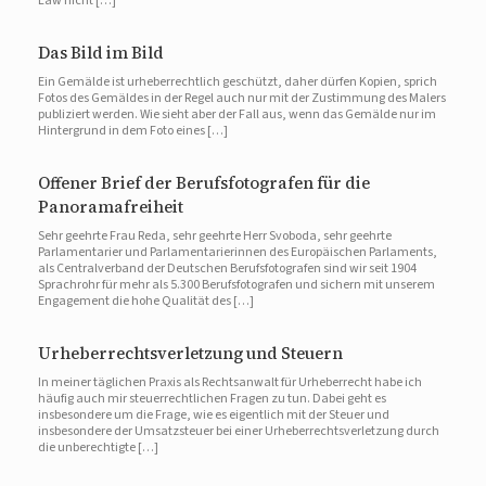
Law nicht […]
Das Bild im Bild
Ein Gemälde ist urheberrechtlich geschützt, daher dürfen Kopien, sprich
Fotos des Gemäldes in der Regel auch nur mit der Zustimmung des Malers
publiziert werden. Wie sieht aber der Fall aus, wenn das Gemälde nur im
Hintergrund in dem Foto eines […]
Offener Brief der Berufsfotografen für die
Panoramafreiheit
Sehr geehrte Frau Reda, sehr geehrte Herr Svoboda, sehr geehrte
Parlamentarier und Parlamentarierinnen des Europäischen Parlaments,
als Centralverband der Deutschen Berufsfotografen sind wir seit 1904
Sprachrohr für mehr als 5.300 Berufsfotografen und sichern mit unserem
Engagement die hohe Qualität des […]
Urheberrechtsverletzung und Steuern
In meiner täglichen Praxis als Rechtsanwalt für Urheberrecht habe ich
häufig auch mir steuerrechtlichen Fragen zu tun. Dabei geht es
insbesondere um die Frage, wie es eigentlich mit der Steuer und
insbesondere der Umsatzsteuer bei einer Urheberrechtsverletzung durch
die unberechtigte […]