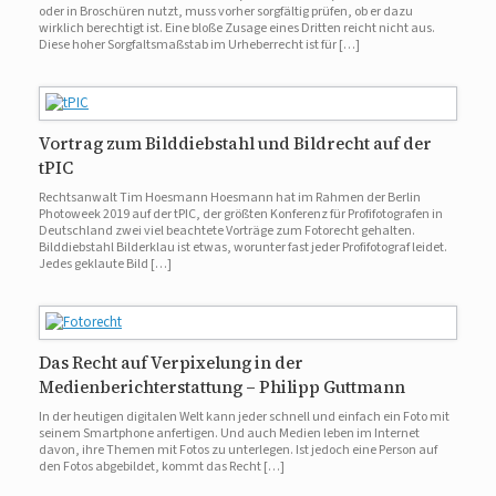
oder in Broschüren nutzt, muss vorher sorgfältig prüfen, ob er dazu
wirklich berechtigt ist. Eine bloße Zusage eines Dritten reicht nicht aus.
Diese hoher Sorgfaltsmaßstab im Urheberrecht ist für […]
Vortrag zum Bilddiebstahl und Bildrecht auf der
tPIC
Rechtsanwalt Tim Hoesmann Hoesmann hat im Rahmen der Berlin
Photoweek 2019 auf der tPIC, der größten Konferenz für Profifotografen in
Deutschland zwei viel beachtete Vorträge zum Fotorecht gehalten.
Bilddiebstahl Bilderklau ist etwas, worunter fast jeder Profifotograf leidet.
Jedes geklaute Bild […]
Das Recht auf Verpixelung in der
Medienberichterstattung – Philipp Guttmann
In der heutigen digitalen Welt kann jeder schnell und einfach ein Foto mit
seinem Smartphone anfertigen. Und auch Medien leben im Internet
davon, ihre Themen mit Fotos zu unterlegen. Ist jedoch eine Person auf
den Fotos abgebildet, kommt das Recht […]