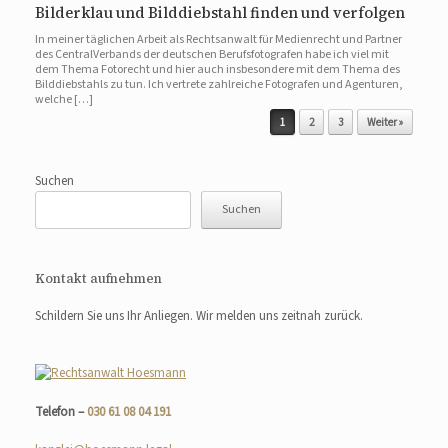
Bilderklau und Bilddiebstahl finden und verfolgen
In meiner täglichen Arbeit als Rechtsanwalt für Medienrecht und Partner
des CentralVerbands der deutschen Berufsfotografen habe ich viel mit
dem Thema Fotorecht und hier auch insbesondere mit dem Thema des
Bilddiebstahls zu tun. Ich vertrete zahlreiche Fotografen und Agenturen,
welche […]
Beitragsnavigation
1
2
3
Weiter »
Suchen
Suchen
Kontakt aufnehmen
Schildern Sie uns Ihr Anliegen. Wir melden uns zeitnah zurück.
Telefon –
030 61 08 04 191