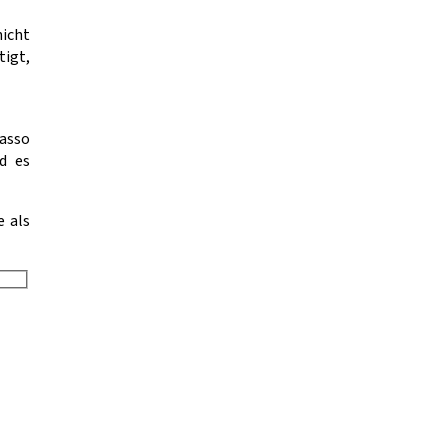
nicht
tigt,
kasso
d es
 als