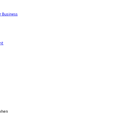
r Business
ht
hohen