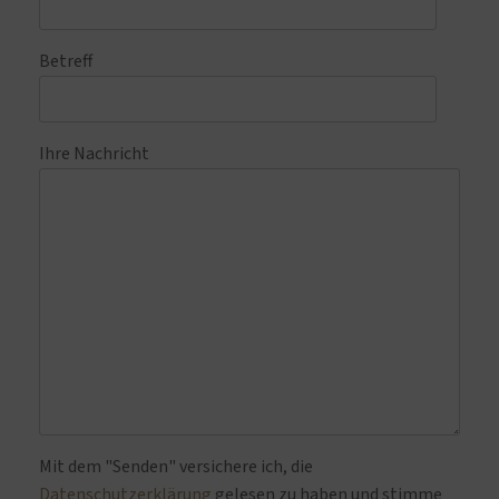
Betreff
Ihre Nachricht
Bitte lasse dieses Feld leer.
Mit dem "Senden" versichere ich, die
Datenschutzerklärung
gelesen zu haben und stimme