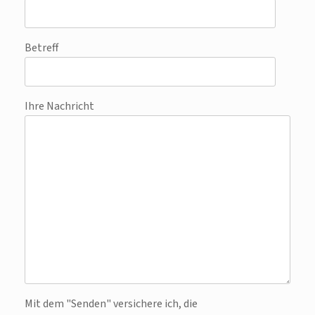
Betreff
Ihre Nachricht
Bitte lasse dieses Feld leer.
Mit dem "Senden" versichere ich, die