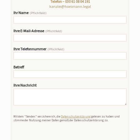
Telefon –
030 61 08 04 191
kanzlei@hoesmann.legal
Ihr Name
(Pflichtfeld)
Ihre E-Mail-Adresse
(Pflichtfeld)
Ihre Telefonnummer
(Pflichtfeld)
Betreff
Ihre Nachricht
Bitte lasse dieses Feld leer.
Mit dem "Senden" versichere ich, die
Datenschutzerklärung
gelesen zu haben und
stimme der Nutzung meiner Daten gemäß der Datenschutzerklärung zu.