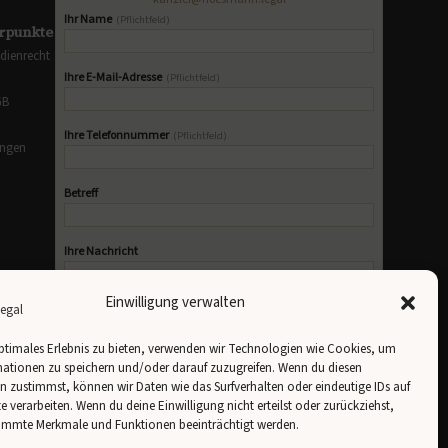
Ihr Name
(Pflichtfeld)
rpunkte
dienrecht
Ihre E-Mail-Adresse
(Pflichtfeld)
GB
Ihre Telefonnummer
(Pflichtfeld)
ungen
Betreff
Ihre Nachricht
Einwilligung verwalten
Newsletter abonnieren
Bitte lasse dieses Feld leer.
ptimales Erlebnis zu bieten, verwenden wir Technologien wie Cookies, um
erer
Datenschutzerklärung
zu.
Mit dem "Senden" versichere ich, die
Datenschutzerklärung
gelesen zu
ationen zu speichern und/oder darauf zuzugreifen. Wenn du diesen
haben und stimme der Nutzung meiner Daten gemäß der
Datenschutzerklärung zu.
 zustimmst, können wir Daten wie das Surfverhalten oder eindeutige IDs auf
te verarbeiten. Wenn du deine Einwilligung nicht erteilst oder zurückziehst,
immte Merkmale und Funktionen beeinträchtigt werden.