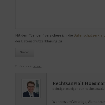
Bitte lasse dieses Feld leer.
Mit dem "Senden" versichere ich, die
Datenschutzerklär
der Datenschutzerklärung zu.
Veröffentlicht in
Internet
.
Rechtsanwalt Hoesma
Beiträge anzeigen von Rechtsanwal
Wenn es um Verträge, Abmahnunge