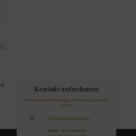
→
um
Kontakt aufnehmen
Schildern Sie uns Ihr Anliegen. Wir melden uns zeitnah
zurück.
Telefon –
030 61 08 04 191
kanzlei@hoesmann.legal