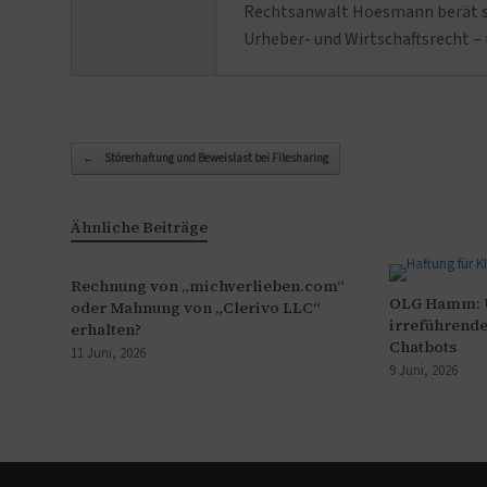
Rechtsanwalt Hoesmann berät se
Urheber- und Wirtschaftsrecht – 
Beitragsnavigation
←
Störerhaftung und Beweislast bei Filesharing
Ähnliche Beiträge
Rechnung von „michverlieben.com“
OLG Hamm: U
oder Mahnung von „Clerivo LLC“
irreführende
erhalten?
Chatbots
11 Juni, 2026
9 Juni, 2026