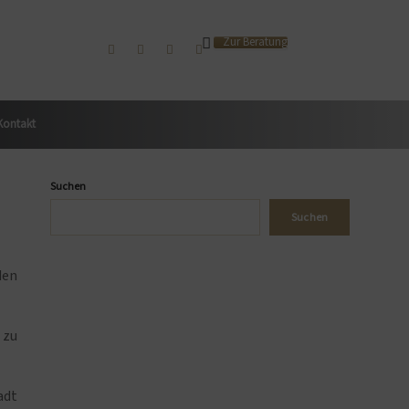
Zur Beratung
Kontakt
Suchen
Suchen
den
 zu
adt