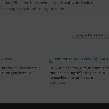
it fast 20 Jahren Unternehmen und Kreative im Medien-,
klar, pragmatisch und lösungsorientiert.
Haftung der Eltern für ihre…
nternehmen haften für
OLG Braunschweig: Zustimmung z
 Aussagen ihres KI-
russischen Angriffskrieg kann in
Deutschland strafbar sein
6 Juni, 2026