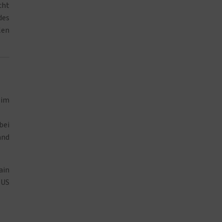
cht
des
len
 im
bei
and
ain
 US