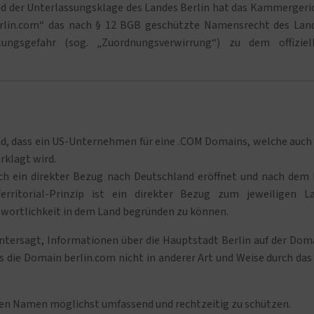
end der Unterlassungsklage des Landes Berlin hat das Kammergeri
erlin.com“ das nach § 12 BGB geschützte Namensrecht des Lan
ungsgefahr (sog. „Zuordnungsverwirrung“) zu dem offiziel
nd, dass ein US-Unternehmen für eine .COM Domains, welche auch
rklagt wird.
och ein direkter Bezug nach Deutschland eröffnet und nach dem 
erritorial-Prinzip ist ein direkter Bezug zum jeweiligen L
twortlichkeit in dem Land begründen zu können.
tersagt, Informationen über die Hauptstadt Berlin auf der Dom
ss die Domain berlin.com nicht in anderer Art und Weise durch das
einen Namen möglichst umfassend und rechtzeitig zu schützen.