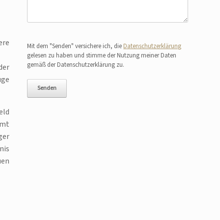
Bitte lasse dieses Feld leer.
ere
Mit dem "Senden" versichere ich, die
Datenschutzerklärung
gelesen zu haben und stimme der Nutzung meiner Daten
gemäß der Datenschutzerklärung zu.
der
uge
eld
mmt
ger
nis
uen