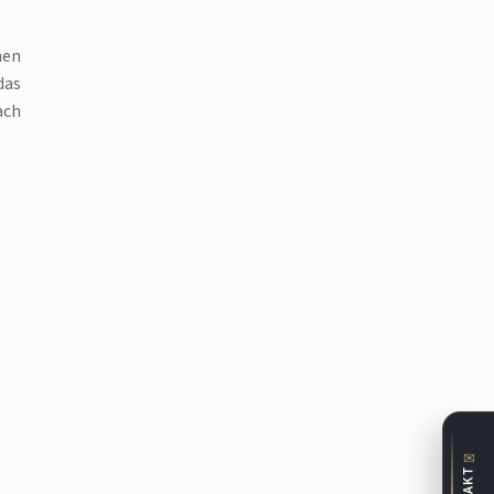
hen
das
ach
✉