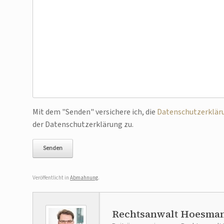
Mit dem "Senden" versichere ich, die
Datenschutzerklär
Bitte lasse dieses Feld leer.
der Datenschutzerklärung zu.
Veröffentlicht in
Abmahnung
.
Rechtsanwalt Hoesma