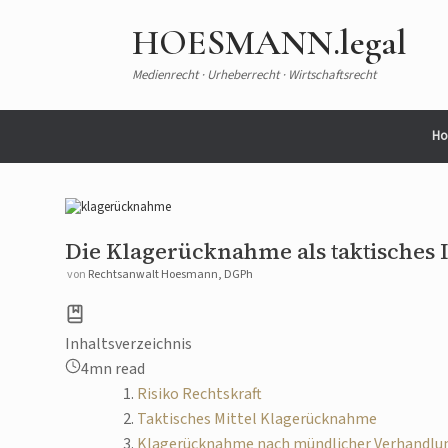
Zum
Inhalt
HOESMANN.legal
springen
Medienrecht · Urheberrecht · Wirtschaftsrecht
Ho
Die Klagerücknahme als taktisches 
von
Rechtsanwalt Hoesmann, DGPh
Inhaltsverzeichnis
4mn read
Risiko Rechtskraft
Taktisches Mittel Klagerücknahme
Klagerücknahme nach mündlicher Verhandlu