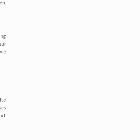
en.
ung
zur
wie
lte
ses
hrt