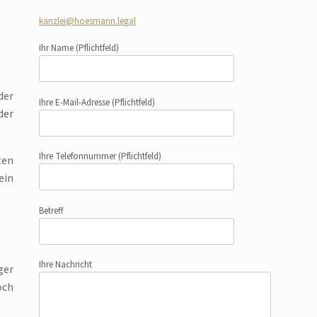
kanzlei@hoesmann.legal
Ihr Name
(Pflichtfeld)
der
Ihre E-Mail-Adresse
(Pflichtfeld)
der
Ihre Telefonnummer
(Pflichtfeld)
ten
ein
Betreff
Ihre Nachricht
ger
och