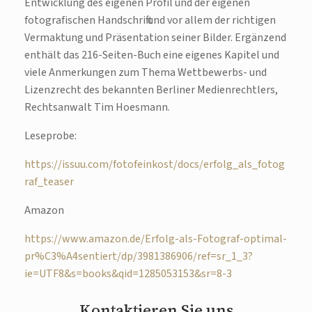
Entwicklung des eigenen Profil und der eigenen
fotografischen Handschrift und vor allem der richtigen
Vermaktung und Präsentation seiner Bilder. Ergänzend
enthält das 216-Seiten-Buch eine eigenes Kapitel und
viele Anmerkungen zum Thema Wettbewerbs- und
Lizenzrecht des bekannten Berliner Medienrechtlers,
Rechtsanwalt Tim Hoesmann.
Leseprobe:
https://issuu.com/fotofeinkost/docs/erfolg_als_fotog
raf_teaser
Amazon
https://www.amazon.de/Erfolg-als-Fotograf-optimal-
pr%C3%A4sentiert/dp/3981386906/ref=sr_1_3?
ie=UTF8&s=books&qid=1285053153&sr=8-3
Kontaktieren Sie uns