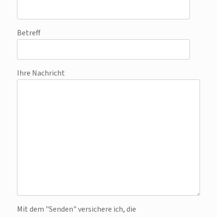
Betreff
Ihre Nachricht
Bitte lasse dieses Feld leer.
Mit dem "Senden" versichere ich, die