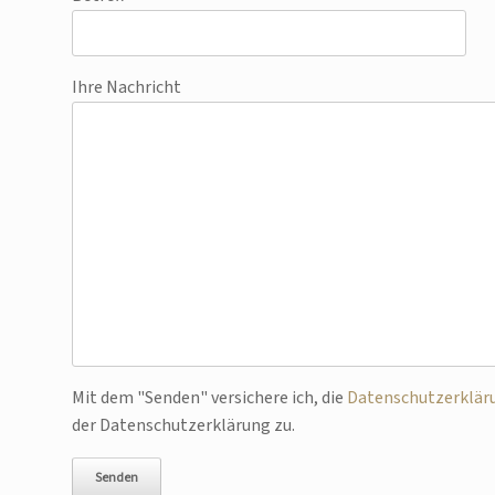
Ihre Nachricht
Bitte lasse dieses Feld leer.
Mit dem "Senden" versichere ich, die
Datenschutzerklär
der Datenschutzerklärung zu.