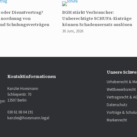
oder Dienstvertrag?
BGH stärkt Verbraucher:
Einordnung von
Unberechtigte SCHUFA-Einträge
und Schulungsverträgen
können Schadensersatz auslösen
30 Juni, 2026
Unsere Schwe
Kontaktinformationen
Urheberrecht & Me
Kanzlei Hoesmann
Wettbewerbsrecht
Schlieperstr. 70
Vertragsrecht & A
13507 Berlin
ngen
Datenschutz
030 61 08 04 191
Vorträge & Schul
kanzlei@hoesmann.legal
Markenrecht