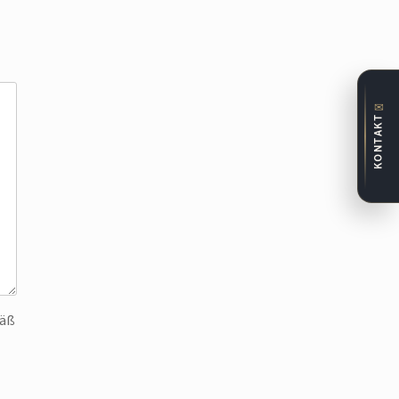
✉
KONTAKT
mäß