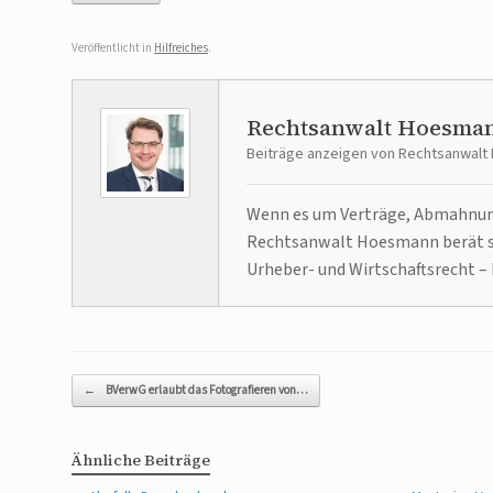
Veröffentlicht in
Hilfreiches
.
Rechtsanwalt Hoesma
Beiträge anzeigen von Rechtsanwal
Wenn es um Verträge, Abmahnunge
Rechtsanwalt Hoesmann berät se
Urheber- und Wirtschaftsrecht – 
Beitragsnavigation
←
BVerwG erlaubt das Fotografieren von…
Ähnliche Beiträge