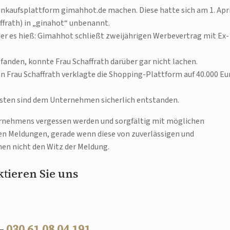
inkaufsplattform gimahhot.de machen. Diese hatte sich am 1. Apri
affrath) in „ginahot“ unbenannt.
er es hieß: Gimahhot schließt zweijährigen Werbevertrag mit Ex-
 fanden, konnte Frau Schaffrath darüber gar nicht lachen.
 Frau Schaffrath verklagte die Shopping-Plattform auf 40.000 Eu
Kosten sind dem Unternehmen sicherlich entstanden.
ternehmens vergessen werden und sorgfältig mit möglichen
 Meldungen, gerade wenn diese von zuverlässigen und
n nicht den Witz der Meldung.
tieren Sie uns
 –
030 61 08 04 191