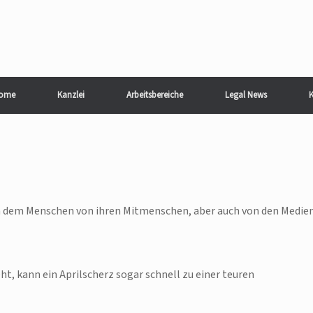
ome
Kanzlei
Arbeitsbereiche
Legal News
K
g, an dem Menschen von ihren Mitmenschen, aber auch von den Medie
, kann ein Aprilscherz sogar schnell zu einer teuren