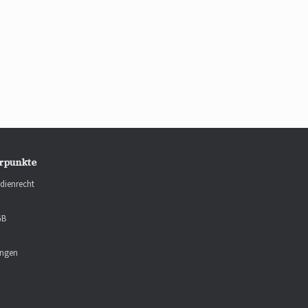
rpunkte
dienrecht
GB
ungen