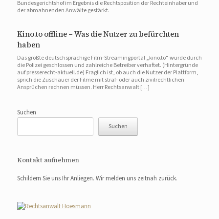
Bundesgerichtshof im Ergebnis die Rechtsposition der Rechteinhaber und
der abmahnenden Anwälte gestärkt.
Kino.to offline – Was die Nutzer zu befürchten
haben
Das größte deutschsprachige Film-Streamingportal „kino.to“ wurde durch
die Polizei geschlossen und zahlreiche Betreiber verhaftet. (Hintergründe
auf presserecht-aktuell.de) Fraglich ist, ob auch die Nutzer der Plattform,
sprich die Zuschauer der Filme mit straf- oder auch zivilrechtlichen
Ansprüchen rechnen müssen. Herr Rechtsanwalt […]
Suchen
Suchen
Kontakt aufnehmen
Schildern Sie uns Ihr Anliegen. Wir melden uns zeitnah zurück.