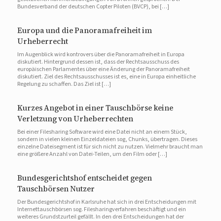
Bundesverband der deutschen Copter Piloten (BVCP), bei […]
Europa und die Panoramafreiheit im
Urheberrecht
Im Augenblick wird kontrovers über die Panoramafreiheit in Europa
diskutiert. Hintergrund dessen ist, dass der Rechtsausschuss des
europäischen Parlamentes über eine Änderung der Panoramafreiheit
diskutiert. Ziel des Rechtsausschusses ist es, eine in Europa einheitliche
Regelung zu schaffen. Das Ziel ist […]
Kurzes Angebot in einer Tauschbörse keine
Verletzung von Urheberrechten
Bei einer Filesharing Software wird eine Datei nicht an einem Stück,
sondern in vielen kleinen Einzeldateien sog, Chunks, übertragen. Dieses
einzelne Dateisegment ist für sich nicht zu nutzen. Vielmehr braucht man
eine größere Anzahl von Datei-Teilen, um den Film oder […]
Bundesgerichtshof entscheidet gegen
Tauschbörsen Nutzer
Der Bundesgerichtshof in Karlsruhe hat sich in drei Entscheidungen mit
Internettauschbörsen sog. Filesharingverfahren beschäftigt und ein
weiteres Grundstzurteil gefällt. In den drei Entscheidungen hat der