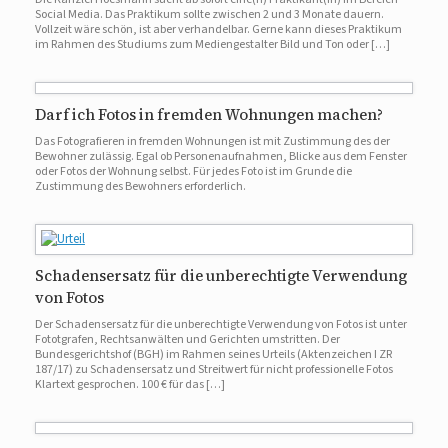
Social Media. Das Praktikum sollte zwischen 2 und 3 Monate dauern.
Vollzeit wäre schön, ist aber verhandelbar. Gerne kann dieses Praktikum
im Rahmen des Studiums zum Mediengestalter Bild und Ton oder […]
Darf ich Fotos in fremden Wohnungen machen?
Das Fotografieren in fremden Wohnungen ist mit Zustimmung des der
Bewohner zulässig. Egal ob Personenaufnahmen, Blicke aus dem Fenster
oder Fotos der Wohnung selbst. Für jedes Foto ist im Grunde die
Zustimmung des Bewohners erforderlich.
Schadensersatz für die unberechtigte Verwendung
von Fotos
Der Schadensersatz für die unberechtigte Verwendung von Fotos ist unter
Fototgrafen, Rechtsanwälten und Gerichten umstritten. Der
Bundesgerichtshof (BGH) im Rahmen seines Urteils (Aktenzeichen I ZR
187/17) zu Schadensersatz und Streitwert für nicht professionelle Fotos
Klartext gesprochen. 100 € für das […]