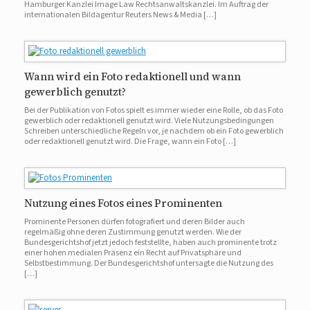
Hamburger Kanzlei Image Law Rechtsanwaltskanzlei. Im Auftrag der
internationalen Bildagentur Reuters News & Media […]
Wann wird ein Foto redaktionell und wann
gewerblich genutzt?
Bei der Publikation von Fotos spielt es immer wieder eine Rolle, ob das Foto
gewerblich oder redaktionell genutzt wird. Viele Nutzungsbedingungen
Schreiben unterschiedliche Regeln vor, je nachdem ob ein Foto gewerblich
oder redaktionell genutzt wird. Die Frage, wann ein Foto […]
Nutzung eines Fotos eines Prominenten
Prominente Personen dürfen fotografiert und deren Bilder auch
regelmäßig ohne deren Zustimmung genutzt werden. Wie der
Bundesgerichtshof jetzt jedoch feststellte, haben auch prominente trotz
einer hohen medialen Präsenz ein Recht auf Privatsphäre und
Selbstbestimmung. Der Bundesgerichtshof untersagte die Nutzung des
[…]