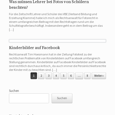
Was müssen Lehrer bei Fotos von Schülern
beachten?
Für die Zeitschrift Lehrer und Schüler des VBE (Verband Bildung und
Erziehung Klamme) habe ich mich als Rechtsanwalt für Fotorecht in
einem umfangreichen Beitrag mit den Rechtsfragen rund um die
Schulfotografie beschäftigt. Insbesondere geht es in dem Beitrag um das
[…]
Kinderbilder auf Facebook
Rechtsanwalt Tim Hoesmann hat in der Zeitung Fototest zu der
rechtlichen Problematik von Kinderbildern auf Facebook umfangreich
Stellung genommen. Kinderbilder auf Facebook Kinderbilder auf Facebook
sind rechtlich durchaus kritisch, da auch immer die Persönlichkeitsrechte
der Kinder mit zu beachten sind. […]
Beitragsnavigation
1
2
3
4
5
6
…
8
Weiter »
Suchen
Suchen