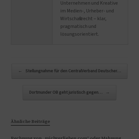
Unternehmen und Kreative
im Medien-, Urheber- und
Wirtschaftsrecht – klar,
pragmatisch und
lösungsorientiert.
Beitragsnavigation
←
Stellungnahme für den CentralVerband Deutscher…
Dortmunder OB geht juristisch gegen…
→
Ähnliche Beiträge
Rechnung von „michverlieben.com“ oder Mahnung