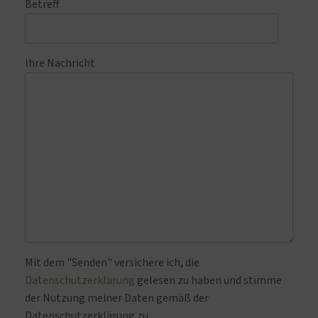
Betreff
Ihre Nachricht
Bitte lasse dieses Feld leer.
Mit dem "Senden" versichere ich, die
Datenschutzerklärung
gelesen zu haben und stimme
der Nutzung meiner Daten gemäß der
Datenschutzerklärung zu.