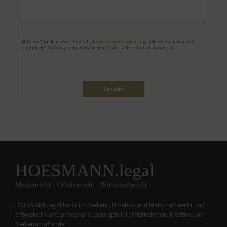
Bitte lasse dieses Feld leer.
Mit dem "Senden" versichere ich, die
Datenschutzerklärung
gelesen zu haben und
stimme der Nutzung meiner Daten gemäß der Datenschutzerklärung zu.
HOESMANN.legal
Medienrecht · Urheberrecht · Wirtschaftsrecht
HOESMANN.legal berät im Medien-, Urheber- und Wirtschaftsrecht und
entwickelt klare, praxisnahe Lösungen für Unternehmen, Kreative und
Medienschaffende.