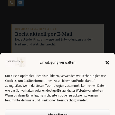
HOESMANN.LEGAL NEWSLETTER
Recht aktuell per E-Mail
Neue Urteile, Praxishinweise und Entwicklungen aus dem
Medien- und Wirtschaftsrecht.
Einwilligung verwalten
Um dir ein optimales Erlebnis zu bieten, verwenden wir Technologien wie
Cookies, um Geräteinformationen zu speichern und/oder darauf
Newsletter abonnieren
zuzugreifen. Wenn du diesen Technologien zustimmst, können wir Daten
wie das Surfverhalten oder eindeutige IDs auf dieser Website verarbeiten.
Ich stimme der Übertragung meiner Angaben an
Brevo
gemäß unserer
Datenschutzerklärung
zu.
Wenn du deine Einwilligung nicht erteilst oder zurückziehst, können
bestimmte Merkmale und Funktionen beeinträchtigt werden.