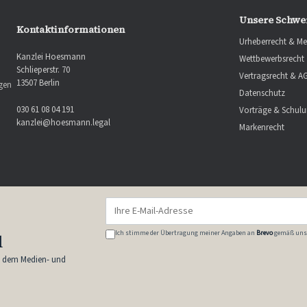
Unsere Schwe
Kontaktinformationen
Urheberrecht & Me
Kanzlei Hoesmann
Wettbewerbsrecht
Schlieperstr. 70
Vertragsrecht & A
13507 Berlin
ngen
Datenschutz
030 61 08 04 191
Vorträge & Schul
kanzlei@hoesmann.legal
Markenrecht
Ich stimme der Übertragung meiner Angaben an
Brevo
gemäß uns
l
s dem Medien- und