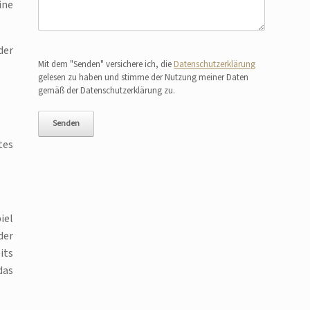
ine
der
Bitte lasse dieses Feld leer.
Mit dem "Senden" versichere ich, die
Datenschutzerklärung
gelesen zu haben und stimme der Nutzung meiner Daten
gemäß der Datenschutzerklärung zu.
tes
iel
der
its
das