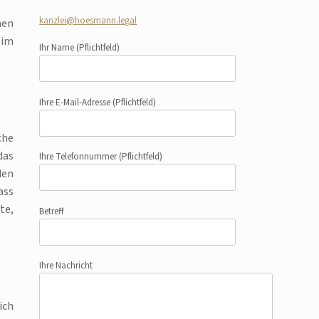
kanzlei@hoesmann.legal
men
eim
Ihr Name
(Pflichtfeld)
Ihre E-Mail-Adresse
(Pflichtfeld)
che
das
Ihre Telefonnummer
(Pflichtfeld)
den
ass
te,
Betreff
Ihre Nachricht
ich