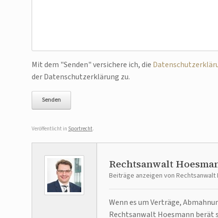
Bitte lasse dieses Feld leer.
Mit dem "Senden" versichere ich, die
Datenschutzerklär
der Datenschutzerklärung zu.
Veröffentlicht in
Sportrecht
.
Rechtsanwalt Hoesma
Beiträge anzeigen von Rechtsanwal
Wenn es um Verträge, Abmahnunge
Rechtsanwalt Hoesmann berät se