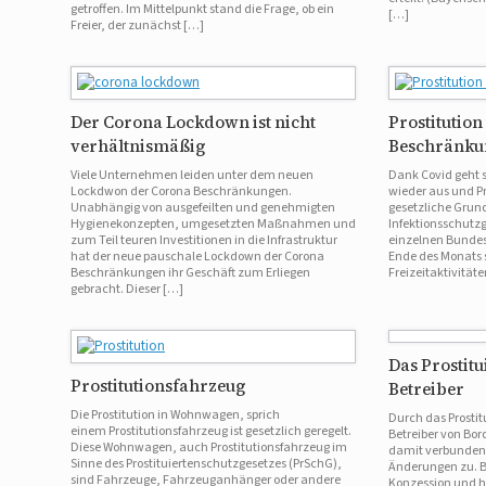
getroffen. Im Mittelpunkt stand die Frage, ob ein
[…]
Freier, der zunächst […]
Der Corona Lockdown ist nicht
Prostitutio
verhältnismäßig
Beschränku
Viele Unternehmen leiden unter dem neuen
Dank Covid geht s
Lockdwon der Corona Beschränkungen.
wieder aus und Pro
Unabhängig von ausgefeilten und genehmigten
gesetzliche Grund
Hygienekonzepten, umgesetzten Maßnahmen und
Infektionsschutz
zum Teil teuren Investitionen in die Infrastruktur
einzelnen Bundes
hat der neue pauschale Lockdown der Corona
Ende des Monats 
Beschränkungen ihr Geschäft zum Erliegen
Freizeitaktivität
gebracht. Dieser […]
Das Prostitu
Prostitutionsfahrzeug
Betreiber
Die Prostitution in Wohnwagen, sprich
Durch das Prosti
einem Prostitutionsfahrzeug ist gesetzlich geregelt.
Betreiber von Bor
Diese Wohnwagen, auch Prostitutionsfahrzeug im
damit verbundene
Sinne des Prostituiertenschutzgesetzes (PrSchG),
Änderungen zu. Be
sind Fahrzeuge, Fahrzeuganhänger oder andere
Konzession und h