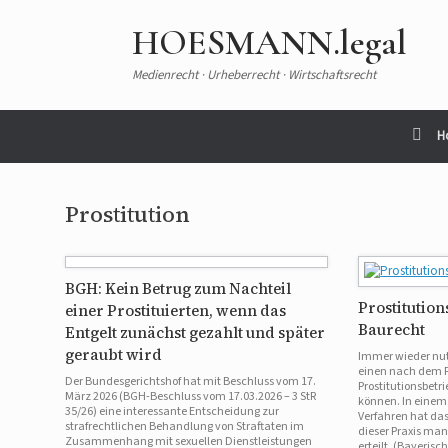
Zum
Inhalt
HOESMANN.legal
springen
Medienrecht · Urheberrecht · Wirtschaftsrecht
H
Prostitution
BGH: Kein Betrug zum Nachteil
Prostitution
einer Prostituierten, wenn das
Baurecht
Entgelt zunächst gezahlt und später
geraubt wird
Immer wieder nu
einen nach dem P
Der Bundesgerichtshof hat mit Beschluss vom 17.
Prostitutionsbetr
März 2026 (BGH-Beschluss vom 17.03.2026 – 3 StR
können. In einem
35/26) eine interessante Entscheidung zur
Verfahren hat da
strafrechtlichen Behandlung von Straftaten im
dieser Praxis ma
Zusammenhang mit sexuellen Dienstleistungen
erteilt. (Bayeris