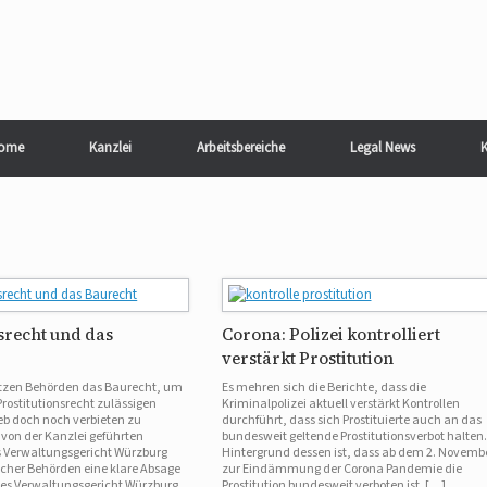
ome
Kanzlei
Arbeitsbereiche
Legal News
K
srecht und das
Corona: Polizei kontrolliert
verstärkt Prostitution
tzen Behörden das Baurecht, um
Es mehren sich die Berichte, dass die
rostitutionsrecht zulässigen
Kriminalpolizei aktuell verstärkt Kontrollen
ieb doch noch verbieten zu
durchführt, dass sich Prostituierte auch an das
 von der Kanzlei geführten
bundesweit geltende Prostitutionsverbot halten.
s Verwaltungsgericht Würzburg
Hintergrund dessen ist, dass ab dem 2. Novemb
ncher Behörden eine klare Absage
zur Eindämmung der Corona Pandemie die
ches Verwaltungsgericht Würzburg,
Prostitution bundesweit verboten ist. […]