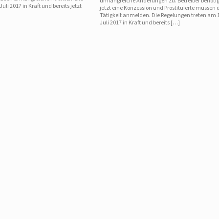
umfangreiche Änderungen zu. Betreiber benöti
Juli 2017 in Kraft und bereits jetzt
jetzt eine Konzession und Prostituierte müssen 
Tätigkeit anmelden. Die Regelungen treten am 1
Juli 2017 in Kraft und bereits […]