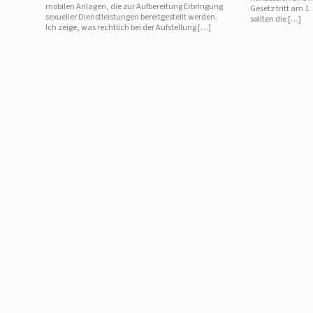
mobilen Anlagen, die zur Aufbereitung Erbringung
Gesetz tritt am 1. 
sexueller Dienstleistungen bereitgestellt werden.
sollten die […]
Ich zeige, was rechtlich bei der Aufstellung […]