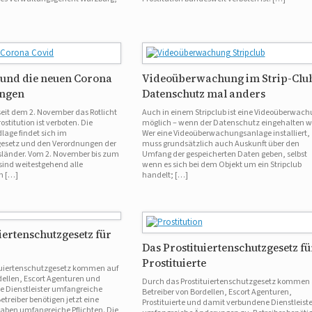
n und die neuen Corona
Videoüberwachung im Strip-Clu
ngen
Datenschutz mal anders
eit dem 2. November das Rotlicht
Auch in einem Stripclub ist eine Videoüberwac
stitution ist verboten. Die
möglich – wenn der Datenschutz eingehalten w
lage findet sich im
Wer eine Videoüberwachungsanlage installiert,
gesetz und den Verordnungen der
muss grundsätzlich auch Auskunft über den
länder. Vom 2. November bis zum
Umfang der gespeicherten Daten geben, selbst
sind weitestgehend alle
wenn es sich bei dem Objekt um ein Stripclub
en […]
handelt; […]
iertenschutzgesetz für
Das Prostituiertenschutzgesetz fü
Prostituierte
tuiertenschutzgesetz kommen auf
dellen, Escort Agenturen und
Durch das Prostituiertenschutzgesetz kommen 
 Dienstleister umfangreiche
Betreiber von Bordellen, Escort Agenturen,
treiber benötigen jetzt eine
Prostituierte und damit verbundene Dienstleiste
aben umfangreiche Pflichten. Die