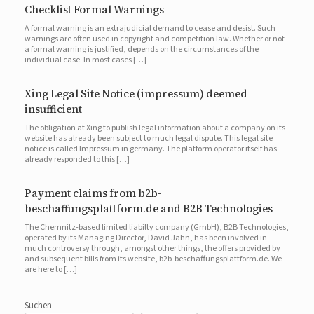
Checklist Formal Warnings
A formal warning is an extrajudicial demand to cease and desist. Such
warnings are often used in copyright and competition law. Whether or not
a formal warning is justified, depends on the circumstances of the
individual case. In most cases […]
Xing Legal Site Notice (impressum) deemed
insufficient
The obligation at Xing to publish legal information about a company on its
website has already been subject to much legal dispute. This legal site
notice is called Impressum in germany. The platform operator itself has
already responded to this […]
Payment claims from b2b-
beschaffungsplattform.de and B2B Technologies
The Chemnitz-based limited liabilty company (GmbH), B2B Technologies,
operated by its Managing Director, David Jähn, has been involved in
much controversy through, amongst other things, the offers provided by
and subsequent bills from its website, b2b-beschaffungsplattform.de. We
are here to […]
Suchen