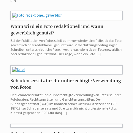
Wann wird ein Foto redaktionell und wann
gewerblich genutzt?
Bei der Publikation von Fotos spielt es immer wieder eine Rolle, ob das Foto
gewerblich oder redaktionell genutzt wird. Viele Nutzungsbedingungen
Schreiben unterschiedliche Regeln vor, je nachdem ob ein Foto gewerblich
oder redaktionell genutzt wird. Die Frage, wann ein Foto […]
Schadensersatz für die unberechtigte Verwendung
von Fotos
Der Schadensersatz für die unberechtigte Verwendung von Fotos ist unter
Fototgrafen, Rechtsanwälten und Gerichten umstritten. Der
Bundesgerichtshof (BGH) im Rahmen seines Urteils (Aktenzeichen I ZR
187/17) zu Schadensersatz und Streitwert für nicht professionelle Fotos
Klartext gesprochen. 100 € für das […]