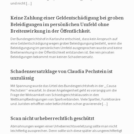
und nicht […]
Keine Zahlung einer Geldentschädigung bei groben
Beleidigungen im persönlichen Umfeld ohne
Breitenwirkung in der Öffentlichkeit.
Der Bundesgerichtshof in Karlsruhe entschied, dass kein Anspruch auf
eine Geldentschädigung wegen grober Beleidigungung besteht, wenn die
Beleidigungung im persönlichen Umfeld ausgesprochen wurde und keine
Breitenwirkung in der Öffentlichkeit entstanden ist. Bei rein privaten
Beleidigungen bekommt man keinen Schadensersatz.
Schadensersatzklage von Claudia Pechstein ist
unzulässig
Mit Spannung wurde das Urteil des Bundesgerichtshofs in der ,,Causa
Pechstein‘‘ erwartet. In dieser Angelegenheit geht es vorrangig um die
Frage der Wirksamkeit von Schiedsgerichtsklauseln in den
Wettkampfbedingungen von Sportverbänden. Viele Sportler, Funktionäre
und Juristen erhofften oder befürchteten schon gravierende […]
Scan nicht urheberrechtlich geschützt
Abmahnungen wegen einer Urheberrechtsverletzung sollte man nicht
leichtfertig aussprechen. Denn sollte sich diese später als ungerechtfertigt