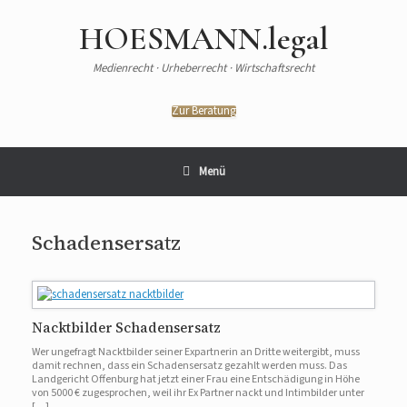
HOESMANN.legal
Medienrecht · Urheberrecht · Wirtschaftsrecht
Zur Beratung
Menü
Schadensersatz
Nacktbilder Schadensersatz
Wer ungefragt Nacktbilder seiner Expartnerin an Dritte weitergibt, muss
damit rechnen, dass ein Schadensersatz gezahlt werden muss. Das
Landgericht Offenburg hat jetzt einer Frau eine Entschädigung in Höhe
von 5000 € zugesprochen, weil ihr Ex Partner nackt und Intimbilder unter
[…]