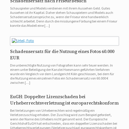
Schadensersatz nach Friseurbesuch
Schauspieler und Models verdienen mit ihrem Aussehen Geld. Gutes
Aussehen ist ihr Kapital. Daher stehen Schauspielern und Models auch
Schadensersatzansprüche zu, wenn der Friseur eine handwerklich
schlecht arbeitet. Denn durch die misslungene Färbung bei einem Friseur
konnte das Modell eine […]
Schadensersatz für die Nutzung eines Fotos 60.000
EUR
Die unberechtigte Nutzung von Fotografien kann sehr teuer werden. In
einem unter Beteiligung der Kanzlei Hoesmann geführten Verfahren
wurde ein Vergleich vor dem Landgericht Köln geschlossen, bei dem für
die Nutzung eines einzelnen Fotos ein Schadensersatz von 60.000 €
zwischen […]
EuGH: Doppelter Lizenzschaden bei
Urheberrechtsverletzung ist europarechtskonform
Bei Verletzungen von Urheberrechten wird regelmäßig ein
Verletzerzuschlag erhoben. Der Zuschlag wird zum Beispiel gefordert,
wenn der Name des Urhebers nicht genannt wird. Der Europäische
Gerichtshof EuGH hat entschieden, dass ein doppelter Lizenzschaden bei
Urheberrechtsverletzungen (Verletzerzuschlag) europarechtskonform ist