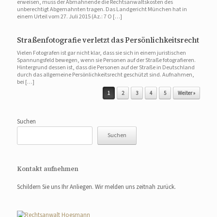
erweisen, muss der Abmahnende die Rechtsanwaltskosten des
unberechtigt Abgemahnten tragen. Das Landgericht München hat in
einem Urteil vom 27. Juli 2015 (Az.: 7 O […]
Straßenfotografie verletzt das Persönlichkeitsrecht
Vielen Fotografen ist gar nicht klar, dass sie sich in einem juristischen
Spannungsfeld bewegen, wenn sie Personen auf der Straße fotografieren.
Hintergrund dessen ist, dass die Personen auf der Straße in Deutschland
durch das allgemeine Persönlichkeitsrecht geschützt sind. Aufnahmen,
bei […]
Beitragsnavigation
1
2
3
4
5
Weiter »
Suchen
Suchen
Kontakt aufnehmen
Schildern Sie uns Ihr Anliegen. Wir melden uns zeitnah zurück.