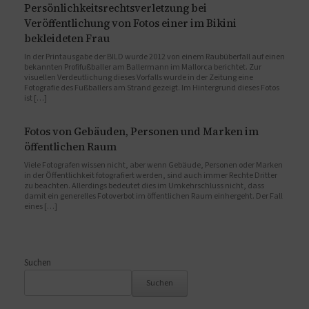
Persönlichkeitsrechtsverletzung bei
Veröffentlichung von Fotos einer im Bikini
bekleideten Frau
In der Printausgabe der BILD wurde 2012 von einem Raubüberfall auf einen
bekannten Profifußballer am Ballermann im Mallorca berichtet. Zur
visuellen Verdeutlichung dieses Vorfalls wurde in der Zeitung eine
Fotografie des Fußballers am Strand gezeigt. Im Hintergrund dieses Fotos
ist […]
Fotos von Gebäuden, Personen und Marken im
öffentlichen Raum
Viele Fotografen wissen nicht, aber wenn Gebäude, Personen oder Marken
in der Öffentlichkeit fotografiert werden, sind auch immer Rechte Dritter
zu beachten. Allerdings bedeutet dies im Umkehrschluss nicht, dass
damit ein generelles Fotoverbot im öffentlichen Raum einhergeht. Der Fall
eines […]
Suchen
Suchen