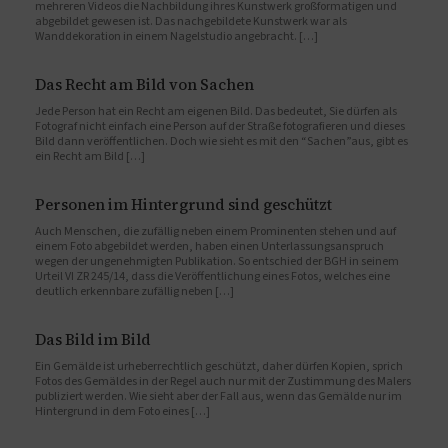
mehreren Videos die Nachbildung ihres Kunstwerk großformatigen und
abgebildet gewesen ist. Das nachgebildete Kunstwerk war als
Wanddekoration in einem Nagelstudio angebracht. […]
Das Recht am Bild von Sachen
Jede Person hat ein Recht am eigenen Bild. Das bedeutet, Sie dürfen als
Fotograf nicht einfach eine Person auf der Straße fotografieren und dieses
Bild dann veröffentlichen. Doch wie sieht es mit den “Sachen”aus, gibt es
ein Recht am Bild […]
Personen im Hintergrund sind geschützt
Auch Menschen, die zufällig neben einem Prominenten stehen und auf
einem Foto abgebildet werden, haben einen Unterlassungsanspruch
wegen der ungenehmigten Publikation. So entschied der BGH in seinem
Urteil VI ZR 245/14, dass die Veröffentlichung eines Fotos, welches eine
deutlich erkennbare zufällig neben […]
Das Bild im Bild
Ein Gemälde ist urheberrechtlich geschützt, daher dürfen Kopien, sprich
Fotos des Gemäldes in der Regel auch nur mit der Zustimmung des Malers
publiziert werden. Wie sieht aber der Fall aus, wenn das Gemälde nur im
Hintergrund in dem Foto eines […]