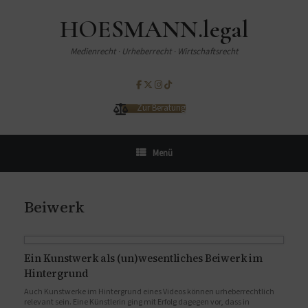
HOESMANN.legal
Medienrecht · Urheberrecht · Wirtschaftsrecht
Zur Beratung
Menü
Beiwerk
Ein Kunstwerk als (un)wesentliches Beiwerk im
Hintergrund
Auch Kunstwerke im Hintergrund eines Videos können urheberrechtlich
relevant sein. Eine Künstlerin ging mit Erfolg dagegen vor, dass in