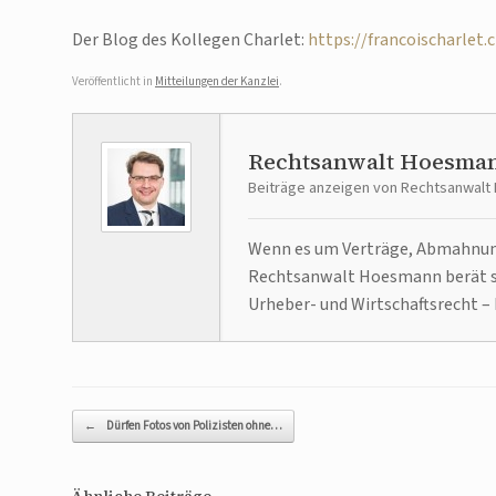
Der Blog des Kollegen Charlet:
https://francoischarlet.
Veröffentlicht in
Mitteilungen der Kanzlei
.
Rechtsanwalt Hoesma
Beiträge anzeigen von Rechtsanwal
Wenn es um Verträge, Abmahnunge
Rechtsanwalt Hoesmann berät se
Urheber- und Wirtschaftsrecht – 
Beitragsnavigation
←
Dürfen Fotos von Polizisten ohne…
Ähnliche Beiträge