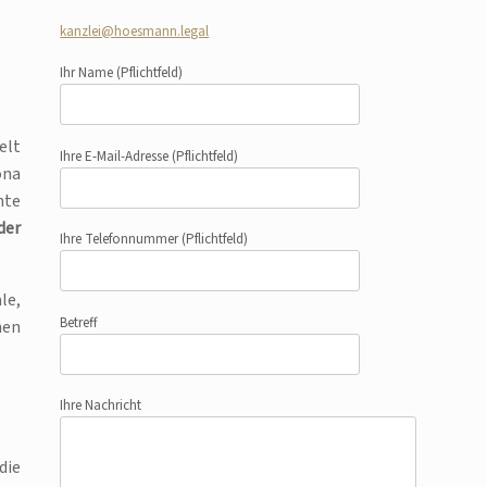
kanzlei@hoesmann.legal
Ihr Name
(Pflichtfeld)
elt
Ihre E-Mail-Adresse
(Pflichtfeld)
ona
hte
der
Ihre Telefonnummer
(Pflichtfeld)
le,
Betreff
nen
Ihre Nachricht
die