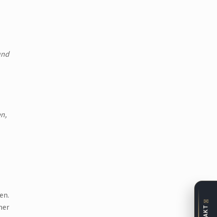
und
n,
en.
✉
ner