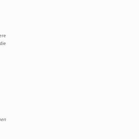
ere
die
nen