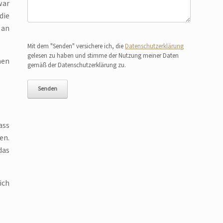
war
die
 an
Bitte lasse dieses Feld leer.
Mit dem "Senden" versichere ich, die
Datenschutzerklärung
gelesen zu haben und stimme der Nutzung meiner Daten
hen
gemäß der Datenschutzerklärung zu.
ass
en.
das
ich