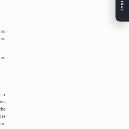
KONTAKT
ind
und
gen
ter
aus
che
ter
von