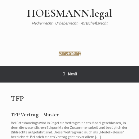
HOESMANN.legal
Medienrecht · Urheberrecht · Wirtschaftsrecht
Zur Beratung
Menü
TFP
TFP Vertrag – Muster
Bei Fotoshootings wird in Regel ein Vertrag mit dem Model geschlossen, in
dem die wesentlichen Eckpunkte der Zusammenarbeit und bezüglich der
Bildrechte aufgeführt sind. Dieser Vertrag wird auch als „Model Release“
bezeichnet. Bei solch einem Vertrag geht es vor allem […]