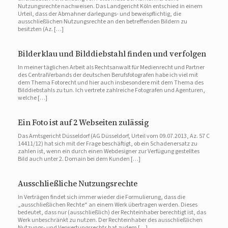
Nutzungsrechte nachweisen. Das Landgericht Köln entschied in einem
Urteil, dass der Abmahner darlegungs- und beweispflichtig, die
ausschließlichen Nutzungsrechte an den betreffenden Bildern zu
besitzten (Az. […]
Bilderklau und Bilddiebstahl finden und verfolgen
In meiner täglichen Arbeit als Rechtsanwalt für Medienrecht und Partner
des CentralVerbands der deutschen Berufsfotografen habe ich viel mit
dem Thema Fotorecht und hier auch insbesondere mit dem Thema des
Bilddiebstahls zu tun. Ich vertrete zahlreiche Fotografen und Agenturen,
welche […]
Ein Foto ist auf 2 Webseiten zulässig
Das Amtsgericht Düsseldorf (AG Düsseldorf, Urteil vom 09.07.2013, Az. 57 C
14411/12) hat sich mit der Frage beschäftigt, ob ein Schadenersatz zu
zahlen ist, wenn ein durch einen Webdesigner zur Verfügung gestelltes
Bild auch unter 2. Domain bei dem Kunden […]
Ausschließliche Nutzungsrechte
In Verträgen findet sich immer wieder die Formulierung, dass die
„ausschließlichen Rechte“ an einem Werk übertragen werden. Dieses
bedeutet, dass nur (ausschließlich) der Rechteinhaber berechtigt ist, das
Werk unbeschränkt zu nutzen. Der Rechteinhaber des ausschließlichen
Nutzungs- und Verwertungsrechts hat zudem […]