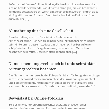
Auf Amazon können Online-Händler, die ihre Produkte anbieten wollen,
sich an bereits bestehende Produktfotos anhängen, die von Amazon zur
Verfügung gestellt werden. Welche Bilder angezeigt werden, entscheidet
ein Algorithmus von Amazon. Der Händler hat keinen Einfluss auf die
Auswahl der […]
Abmahnung durch eine Gesellschaft
Gesellschaften, wie zum Beispiel eine GmbH oder auch
Aktiengesellschaft, können zu keinem Zeitpunkt Urheber eines Werkes
sein. Hintergrund dessen ist, dass das Urheberrecht selber auf einen
schöpferischen Akt zurückgehen muss, der von einem Menschen
geschaffen sein muss. Gesellschaften können aber, […]
Namensnennungsrecht auch bei unbeschränkten
Nutzungsrechten beachten
Das Namensnennungsrecht des Fotografen ist ein für Fotografen wichtiges
Recht. Leider wird dieses Namensrecht in der Praxis häufig missachtet
und Fotos ohne Nennung des Namens des Fotografen publiziert. Eine
Nennung ohne Namen ist im Grunde nur dann zulässig, wenn der […]
Beweislast bei Online-Fotoklau
Bei der Verfolgung von Urheberrechtsverletzungen wegen einer
unerlaubten Verwendung von Fotos muss der Abmahner seine