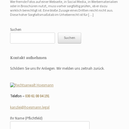
Wer fremde Fotos auf einer Webseite, in Social Media, in Werbematerialien
oder in Broschüren nutzt, muss vorher sorgfältig prüfen, ob er dazu
wirklich berechtigt ist. Eine bloße Zusage eines Dritten reicht nicht aus.
Diese hoher Sorgfaltsmaßstab im Urheberrecht ist für […]
Suchen
Suchen
Kontakt aufnehmen
Schildern Sie uns Ihr Anliegen. Wir melden uns zeitnah zurück.
Telefon –
030 61 08 04 191
kanzlei@hoesmann.legal
Ihr Name
(Pflichtfeld)