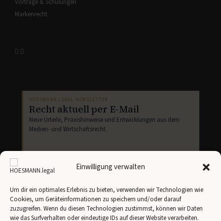
Vorträge & Schulungen
Markenrecht
HOESMANN.LEGAL NEWSLETTER
Recht aktuell per E-Mail
Neue Urteile, Praxishinweise und Entwicklungen aus dem
Medien- und Wirtschaftsrecht.
Einwilligung verwalten
Um dir ein optimales Erlebnis zu bieten, verwenden wir Technologien wie
Cookies, um Geräteinformationen zu speichern und/oder darauf
Newsletter abonnieren
zuzugreifen. Wenn du diesen Technologien zustimmst, können wir Daten
wie das Surfverhalten oder eindeutige IDs auf dieser Website verarbeiten.
Ich stimme der Übertragung meiner Angaben an
Brevo
gemäß unserer