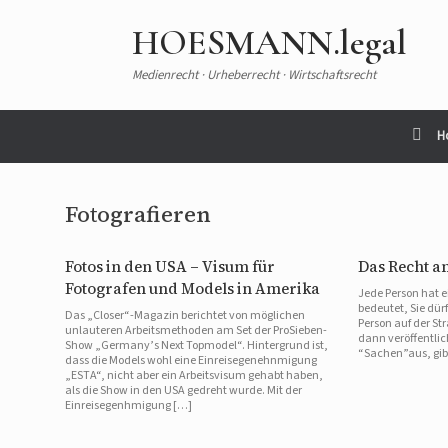
HOESMANN.legal
Medienrecht · Urheberrecht · Wirtschaftsrecht
H
Fotografieren
Fotos in den USA – Visum für
Das Recht a
Fotografen und Models in Amerika
Jede Person hat e
bedeutet, Sie dürf
Das „Closer“-Magazin berichtet von möglichen
Person auf der Str
unlauteren Arbeitsmethoden am Set der ProSieben-
dann veröffentlic
Show „Germany’s Next Topmodel“. Hintergrund ist,
“Sachen”aus, gibt
dass die Models wohl eine Einreisegenehnmigung
„ESTA“, nicht aber ein Arbeitsvisum gehabt haben,
als die Show in den USA gedreht wurde. Mit der
Einreisegenhmigung […]