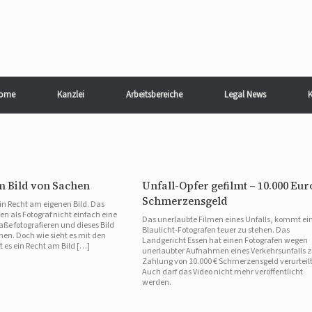
ome
Kanzlei
Arbeitsbereiche
Legal News
K
m Bild von Sachen
Unfall-Opfer gefilmt – 10.000 Eur
Schmerzensgeld
in Recht am eigenen Bild. Das
en als Fotograf nicht einfach eine
Das unerlaubte Filmen eines Unfalls, kommt e
aße fotografieren und dieses Bild
Blaulicht-Fotografen teuer zu stehen. Das
hen. Doch wie sieht es mit den
Landgericht Essen hat einen Fotografen wegen
 es ein Recht am Bild […]
unerlaubter Aufnahmen eines Verkehrsunfalls z
Zahlung von 10.000 € Schmerzensgeld verurteilt
Auch darf das Video nicht mehr veröffentlicht
werden.