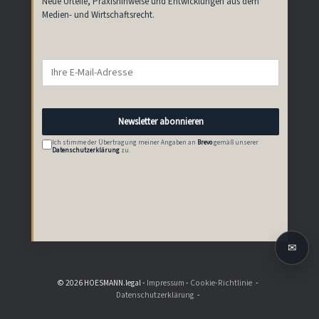
Neue Urteile, Praxishinweise und Entwicklungen aus dem
Medien- und Wirtschaftsrecht.
Newsletter abonnieren
Ich stimme der Übertragung meiner Angaben an
Brevo
gemäß unserer
Datenschutzerklärung
zu.
✉
© 2026 HOESMANN.legal -
Impressum
-
Cookie-Richtlinie
Datenschutzerklärung