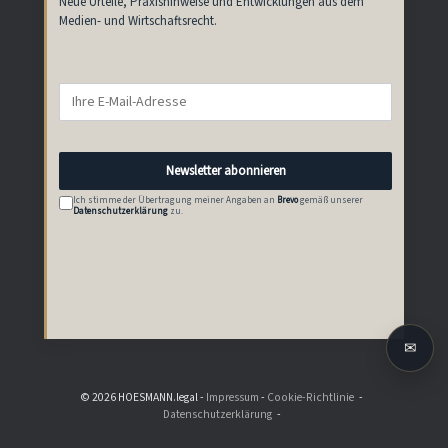
Neue Urteile, Praxishinweise und Entwicklungen aus dem
Medien- und Wirtschaftsrecht.
E-
Mail-
Adresse
Newsletter abonnieren
Ich stimme der Übertragung meiner Angaben an
Brevo
gemäß unserer
Datenschutzerklärung
zu.
✉
© 2026 HOESMANN.legal -
Impressum
-
Cookie-Richtlinie
Datenschutzerklärung