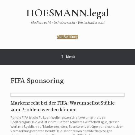
Zum
Inhalt
HOESMANN.legal
springen
Medienrecht · Urheberrecht · Wirtschaftsrecht
Zur Beratung
Menü
FIFA Sponsoring
Markenrecht bei der FIFA: Warum selbst Stühle
zum Problem werden können
Für die FIFA ist die Fußball-Weltmeisterschaft weit mehr als ein
Sportereignis. Die WM ist ein milliardenschweres Wirtschaftsgut, dessen
Wert maßgeblich auf Markenrechten, Sponsorenverträgen und exklusiven
Vermarktungsrechten beruht. Die Berichte von der WM 2026 zeigen