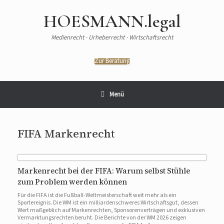
HOESMANN.legal
Medienrecht · Urheberrecht · Wirtschaftsrecht
Zur Beratung
Menü
FIFA Markenrecht
Markenrecht bei der FIFA: Warum selbst Stühle
zum Problem werden können
Für die FIFA ist die Fußball-Weltmeisterschaft weit mehr als ein
Sportereignis. Die WM ist ein milliardenschweres Wirtschaftsgut, dessen
Wert maßgeblich auf Markenrechten, Sponsorenverträgen und exklusiven
Vermarktungsrechten beruht. Die Berichte von der WM 2026 zeigen