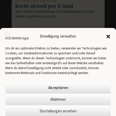
HOESMANN.LEGAL NEWSLETTER
Recht aktuell per E-Mail
Neue Urteile, Praxishinweise und Entwicklungen aus dem
Medien- und Wirtschaftsrecht.
Einwilligung verwalten
Um dir ein optimales Erlebnis zu bieten, verwenden wir Technologien wie
Cookies, um Geräteinformationen zu speichern und/oder darauf
Newsletter abonnieren
zuzugreifen. Wenn du diesen Technologien zustimmst, können wir Daten
wie das Surfverhalten oder eindeutige IDs auf dieser Website verarbeiten.
Ich stimme der Übertragung meiner Angaben an
Brevo
gemäß unserer
Datenschutzerklärung
zu.
Wenn du deine Einwilligung nicht erteilst oder zurückziehst, können
bestimmte Merkmale und Funktionen beeinträchtigt werden.
Akzeptieren
Ablehnen
✉
Einstellungen ansehen
© 2026 HOESMANN.legal -
Impressum
-
Cookie-Richtlinie