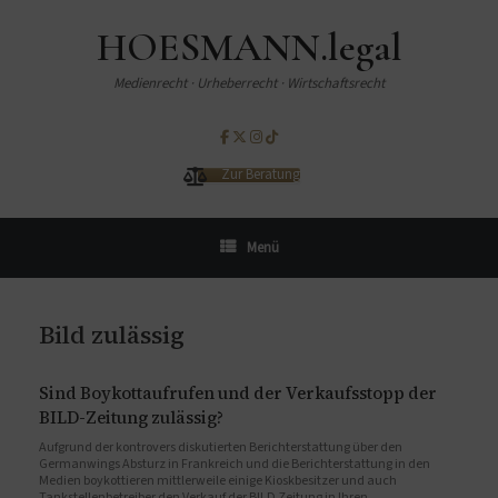
HOESMANN.legal
Medienrecht · Urheberrecht · Wirtschaftsrecht
Zur Beratung
Menü
Bild zulässig
Sind Boykottaufrufen und der Verkaufsstopp der
BILD-Zeitung zulässig?
Aufgrund der kontrovers diskutierten Berichterstattung über den
Germanwings Absturz in Frankreich und die Berichterstattung in den
Medien boykottieren mittlerweile einige Kioskbesitzer und auch
Tankstellenbetreiber den Verkauf der BILD Zeitung in Ihren