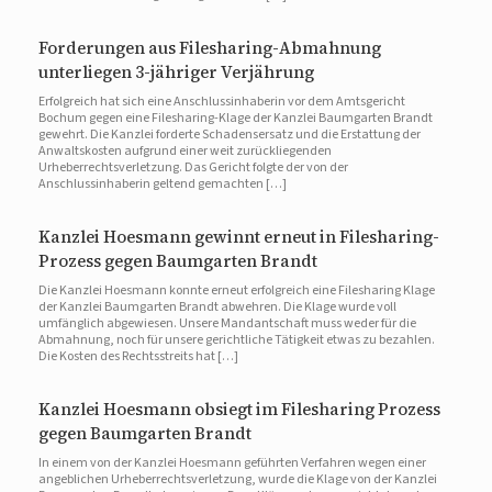
Forderungen aus Filesharing-Abmahnung
unterliegen 3-jähriger Verjährung
Erfolgreich hat sich eine Anschlussinhaberin vor dem Amtsgericht
Bochum gegen eine Filesharing-Klage der Kanzlei Baumgarten Brandt
gewehrt. Die Kanzlei forderte Schadensersatz und die Erstattung der
Anwaltskosten aufgrund einer weit zurückliegenden
Urheberrechtsverletzung. Das Gericht folgte der von der
Anschlussinhaberin geltend gemachten […]
Kanzlei Hoesmann gewinnt erneut in Filesharing-
Prozess gegen Baumgarten Brandt
Die Kanzlei Hoesmann konnte erneut erfolgreich eine Filesharing Klage
der Kanzlei Baumgarten Brandt abwehren. Die Klage wurde voll
umfänglich abgewiesen. Unsere Mandantschaft muss weder für die
Abmahnung, noch für unsere gerichtliche Tätigkeit etwas zu bezahlen.
Die Kosten des Rechtsstreits hat […]
Kanzlei Hoesmann obsiegt im Filesharing Prozess
gegen Baumgarten Brandt
In einem von der Kanzlei Hoesmann geführten Verfahren wegen einer
angeblichen Urheberrechtsverletzung, wurde die Klage von der Kanzlei