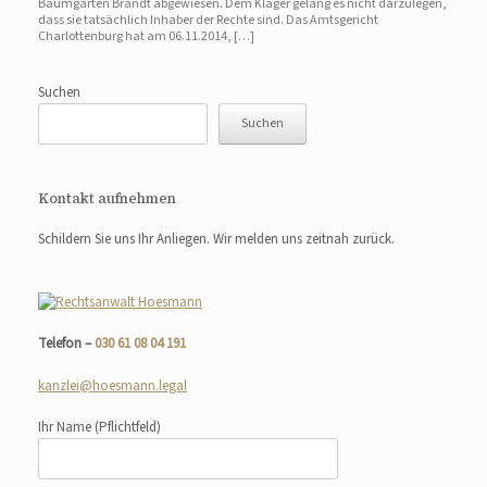
Baumgarten Brandt abgewiesen. Dem Kläger gelang es nicht darzulegen,
dass sie tatsächlich Inhaber der Rechte sind. Das Amtsgericht
Charlottenburg hat am 06.11.2014, […]
Suchen
Suchen
Kontakt aufnehmen
Schildern Sie uns Ihr Anliegen. Wir melden uns zeitnah zurück.
Telefon –
030 61 08 04 191
kanzlei@hoesmann.legal
Ihr Name
(Pflichtfeld)