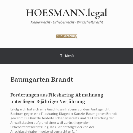
Zum
Inhalt
HOESMANN.legal
springen
Medienrecht · Urheberrecht · Wirtschaftsrecht
Zur Beratung
Menü
Baumgarten Brandt
Forderungen aus Filesharing-Abmahnung
unterliegen 3-jähriger Verjährung
Erfolgreich hat sich eine Anschlussinhaberin vor dem Amtsgericht
Bochum gegen eine Filesharing-Klage der Kanzlei Baumgarten Brandt
gewehrt. Die Kanzlei forderte Schadensersatz und die Erstattung der
Anwaltskosten aufgrund einer weit zurückliegenden
Urheberrechtsverletzung. Das Gericht folgte der von der
Anschlussinhaberin geltend gemachten […]