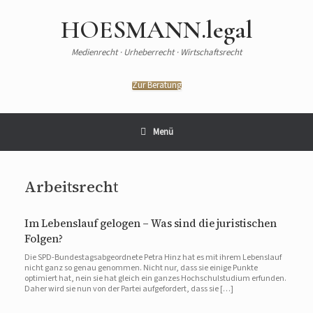
HOESMANN.legal
Medienrecht · Urheberrecht · Wirtschaftsrecht
Zur Beratung
Menü
Arbeitsrecht
Im Lebenslauf gelogen – Was sind die juristischen
Folgen?
Die SPD-Bundestagsabgeordnete Petra Hinz hat es mit ihrem Lebenslauf
nicht ganz so genau genommen. Nicht nur, dass sie einige Punkte
optimiert hat, nein sie hat gleich ein ganzes Hochschulstudium erfunden.
Daher wird sie nun von der Partei aufgefordert, dass sie […]