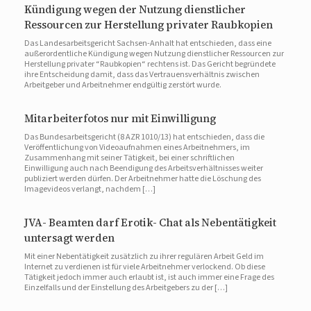
Kündigung wegen der Nutzung dienstlicher
Ressourcen zur Herstellung privater Raubkopien
Das Landesarbeitsgericht Sachsen-Anhalt hat entschieden, dass eine
außerordentliche Kündigung wegen Nutzung dienstlicher Ressourcen zur
Herstellung privater “Raubkopien“ rechtens ist. Das Gericht begründete
ihre Entscheidung damit, dass das Vertrauensverhältnis zwischen
Arbeitgeber und Arbeitnehmer endgültig zerstört wurde.
Mitarbeiterfotos nur mit Einwilligung
Das Bundesarbeitsgericht (8 AZR 1010/13) hat entschieden, dass die
Veröffentlichung von Videoaufnahmen eines Arbeitnehmers, im
Zusammenhang mit seiner Tätigkeit, bei einer schriftlichen
Einwilligung auch nach Beendigung des Arbeitsverhältnisses weiter
publiziert werden dürfen. Der Arbeitnehmer hatte die Löschung des
Imagevideos verlangt, nachdem […]
JVA- Beamten darf Erotik- Chat als Nebentätigkeit
untersagt werden
Mit einer Nebentätigkeit zusätzlich zu ihrer regulären Arbeit Geld im
Internet zu verdienen ist für viele Arbeitnehmer verlockend. Ob diese
Tätigkeit jedoch immer auch erlaubt ist, ist auch immer eine Frage des
Einzelfalls und der Einstellung des Arbeitgebers zu der […]