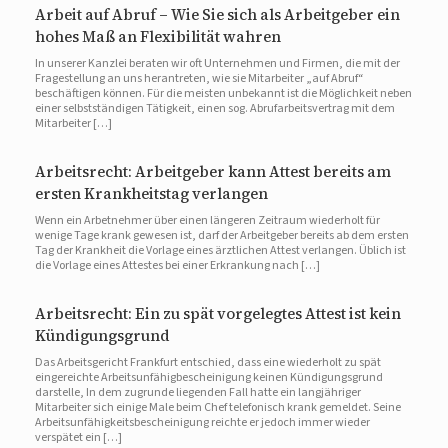
Arbeit auf Abruf – Wie Sie sich als Arbeitgeber ein
hohes Maß an Flexibilität wahren
In unserer Kanzlei beraten wir oft Unternehmen und Firmen, die mit der
Fragestellung an uns herantreten, wie sie Mitarbeiter „auf Abruf“
beschäftigen können. Für die meisten unbekannt ist die Möglichkeit neben
einer selbstständigen Tätigkeit, einen sog. Abrufarbeitsvertrag mit dem
Mitarbeiter […]
Arbeitsrecht: Arbeitgeber kann Attest bereits am
ersten Krankheitstag verlangen
Wenn ein Arbetnehmer über einen längeren Zeitraum wiederholt für
wenige Tage krank gewesen ist, darf der Arbeitgeber bereits ab dem ersten
Tag der Krankheit die Vorlage eines ärztlichen Attest verlangen. Üblich ist
die Vorlage eines Attestes bei einer Erkrankung nach […]
Arbeitsrecht: Ein zu spät vorgelegtes Attest ist kein
Kündigungsgrund
Das Arbeitsgericht Frankfurt entschied, dass eine wiederholt zu spät
eingereichte Arbeitsunfähigbescheinigung keinen Kündigungsgrund
darstelle, In dem zugrunde liegenden Fall hatte ein langjähriger
Mitarbeiter sich einige Male beim Chef telefonisch krank gemeldet. Seine
Arbeitsunfähigkeitsbescheinigung reichte er jedoch immer wieder
verspätet ein […]