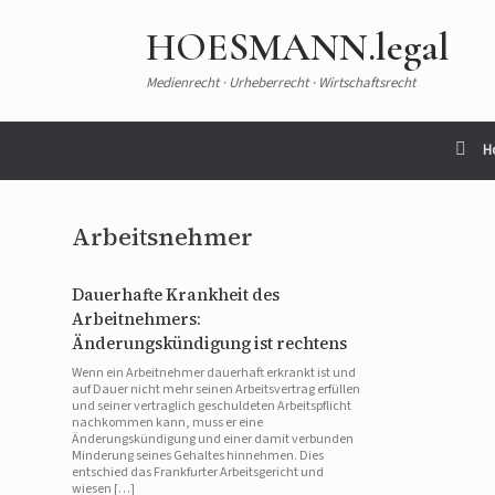
HOESMANN.legal
Medienrecht · Urheberrecht · Wirtschaftsrecht
H
Arbeitsnehmer
Dauerhafte Krankheit des
Arbeitnehmers:
Änderungskündigung ist rechtens
Wenn ein Arbeitnehmer dauerhaft erkrankt ist und
auf Dauer nicht mehr seinen Arbeitsvertrag erfüllen
und seiner vertraglich geschuldeten Arbeitspflicht
nachkommen kann, muss er eine
Änderungskündigung und einer damit verbunden
Minderung seines Gehaltes hinnehmen. Dies
entschied das Frankfurter Arbeitsgericht und
wiesen […]