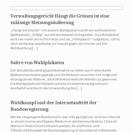
Verwaltungsgericht Hängt die Grünen ist eine
zulässige Meinungsäußerung
„Hängt die Grünen“ mit diesem Wahlplakat macht die rechtsextreme
Splitterpartei „III Weg“ zurzeit bundesweit Schlagzeilen. Das Wahlplakat
wird von vielen als rechte Hetze und als „Hatespeech“ aufgefasst, ruft es
doch eindeutig zweideutig zur Gewalt gegen die Grünen auf. Die
Wahlwerbung […]
Satire von Wahlplakaten
Der aktuelle Bundestagswahlkampf ist vor allem durch eine starke
Bildkommunikation geprägt und die Parteien versuchen mit möglichst
einprägsamen Motiven, die Aufmerksamkeit des Wählers zu gewinnen.
Die Wahlplakate der Parteien werden im Internet häufig satirisch
bearbeitet und durch die Umwandlung des […]
Wahlkampf und der Internetauftritt der
Bundesregierung
Wie der vergangene Wahlkampf in den USA gezeigt hat, wird das Internet
zu einem immer wichtigeren Medium in der Kommunikation.1 Dies ist
ebenso in Deutschland erkannt worden; für die Presse- und
Öffentlichkeitsarbeit der Bundesregierung ist das Internet mittlerweile