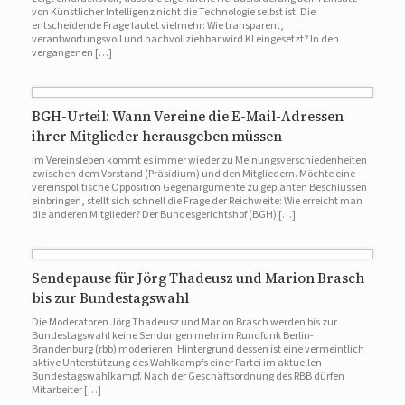
von Künstlicher Intelligenz nicht die Technologie selbst ist. Die
entscheidende Frage lautet vielmehr: Wie transparent,
verantwortungsvoll und nachvollziehbar wird KI eingesetzt? In den
vergangenen […]
BGH-Urteil: Wann Vereine die E-Mail-Adressen
ihrer Mitglieder herausgeben müssen
Im Vereinsleben kommt es immer wieder zu Meinungsverschiedenheiten
zwischen dem Vorstand (Präsidium) und den Mitgliedern. Möchte eine
vereinspolitische Opposition Gegenargumente zu geplanten Beschlüssen
einbringen, stellt sich schnell die Frage der Reichweite: Wie erreicht man
die anderen Mitglieder? Der Bundesgerichtshof (BGH) […]
Sendepause für Jörg Thadeusz und Marion Brasch
bis zur Bundestagswahl
Die Moderatoren Jörg Thadeusz und Marion Brasch werden bis zur
Bundestagswahl keine Sendungen mehr im Rundfunk Berlin-
Brandenburg (rbb) moderieren. Hintergrund dessen ist eine vermeintlich
aktive Unterstützung des Wahlkampfs einer Partei im aktuellen
Bundestagswahlkampf. Nach der Geschäftsordnung des RBB dürfen
Mitarbeiter […]