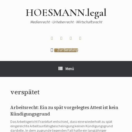
HOESMANN.legal
Medienrecht · Urheberrecht · Wirtschaftsrecht
Zur Beratung
Menü
verspätet
Arbeitsrecht: Ein zu spät vorgelegtes Attest ist kein
Kündigungsgrund
Das Arbeitsgericht Frankfurt entschied, dass eine wiederholt zu spät
eingereichte Arbeitsunfähigbescheinigung keinen Kündigungsgrund
darstelle, In dem zugrunde liegenden Fall hatte ein langjähriger