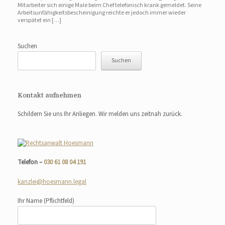
Mitarbeiter sich einige Male beim Chef telefonisch krank gemeldet. Seine
Arbeitsunfähigkeitsbescheinigung reichte er jedoch immer wieder
verspätet ein […]
Suchen
Suchen
Kontakt aufnehmen
Schildern Sie uns Ihr Anliegen. Wir melden uns zeitnah zurück.
Telefon –
030 61 08 04 191
kanzlei@hoesmann.legal
Ihr Name
(Pflichtfeld)